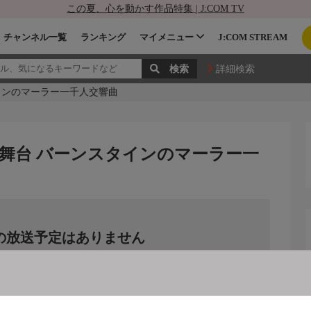
この夏、心を動かす作品特集 | J:COM TV
チャンネル一覧
ランキング
マイメニュー
J:COM STREAM
詳細検索
インのマーラー一千人交響曲
舞台 バーンスタインのマーラー一
の放送予定はありません