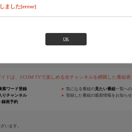
した[error]
OK
組ガイドは、J:COM TVで楽しめる全チャンネルを網羅した番組
検索ワード登録
気になる番組の
見たい番組
一覧への
入りチャンネル
登録した番組の最新情報をお知らせ
ト録画予約
ございます。