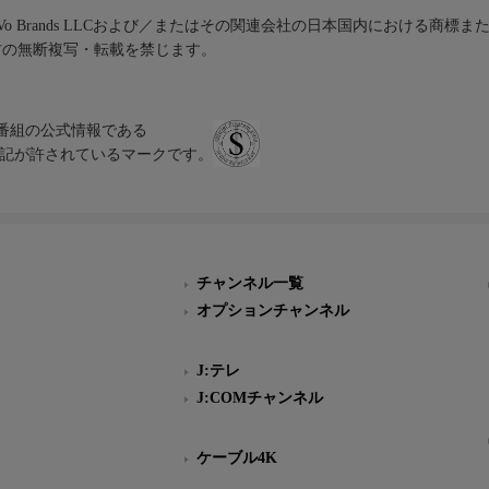
iVo Brands LLCおよび／またはその関連会社の日本国内における商標
材の無断複写・転載を禁じます。
、テレビ番組の公式情報である
スにのみ表記が許されているマークです。
チャンネル一覧
オプションチャンネル
J:テレ
J:COMチャンネル
ケーブル4K