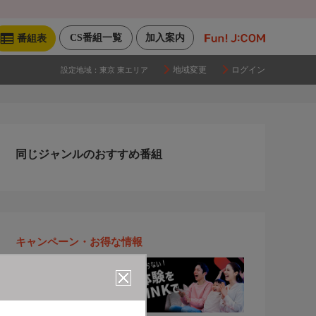
CS番組一覧
加入案内
番組表
地域変更
ログイン
設定地域：
東京 東エリア
同じジャンルのおすすめ番組
キャンペーン・お得な情報