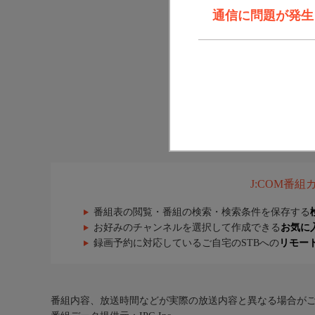
通信に問題が発生しま
J:COM番
番組表の閲覧・番組の検索・検索条件を保存する
お好みのチャンネルを選択して作成できる
お気に
録画予約に対応しているご自宅のSTBへの
リモー
番組内容、放送時間などが実際の放送内容と異なる場合が