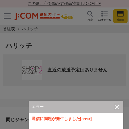
この夏、心を動かす作品特集 | J:COM TV
検索
CS番組一覧
番組表
番組表
ハリッチ
ハリッチ
直近の放送予定はありません
エラー
通信に問題が発生しました[error]
同じジャンルのおすすめ番組