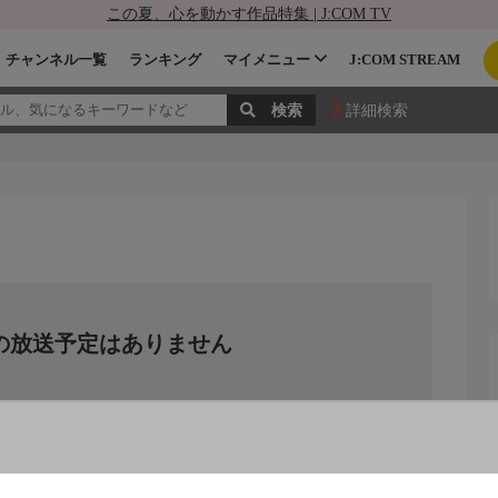
この夏、心を動かす作品特集 | J:COM TV
チャンネル一覧
ランキング
マイメニュー
J:COM STREAM
詳細検索
の放送予定はありません