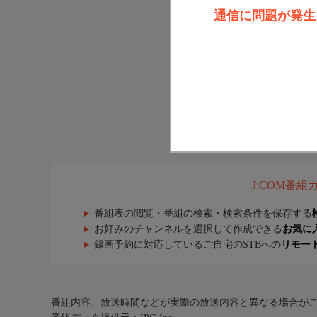
通信に問題が発生しま
J:COM番
番組表の閲覧・番組の検索・検索条件を保存する
お好みのチャンネルを選択して作成できる
お気に
録画予約に対応しているご自宅のSTBへの
リモー
番組内容、放送時間などが実際の放送内容と異なる場合が