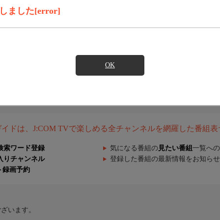
した[error]
OK
組ガイドは、J:COM TVで楽しめる全チャンネルを網羅した番組
検索ワード登録
気になる番組の
見たい番組
一覧への
入りチャンネル
登録した番組の最新情報をお知らせ
ト録画予約
ございます。