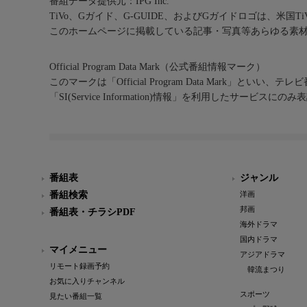
番組データ提供元：IPG Inc.
TiVo、Gガイド、G-GUIDE、およびGガイドロゴは、米国T
このホームページに掲載している記事・写真等あらゆる素
Official Program Data Mark（公式番組情報マーク）
このマークは「Official Program Data Mark」といい
「SI(Service Information)情報」を利用したサービ
番組表
ジャンル
番組検索
洋画
邦画
番組表・チラシPDF
海外ドラマ
国内ドラマ
マイメニュー
アジアドラマ
リモート録画予約
韓流まつり
お気に入りチャンネル
スポーツ
見たい番組一覧