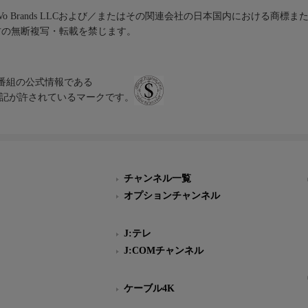
iVo Brands LLCおよび／またはその関連会社の日本国内における商標
材の無断複写・転載を禁じます。
、テレビ番組の公式情報である
スにのみ表記が許されているマークです。
チャンネル一覧
オプションチャンネル
J:テレ
J:COMチャンネル
ケーブル4K