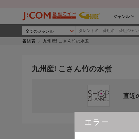
ジャンル
番組表
九州産! こさん竹の水煮
九州産! こさん竹の水煮
直近
エラー