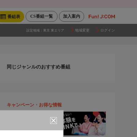
CS番組一覧
加入案内
番組表
地域変更
ログイン
設定地域：
東京 東エリア
同じジャンルのおすすめ番組
キャンペーン・お得な情報