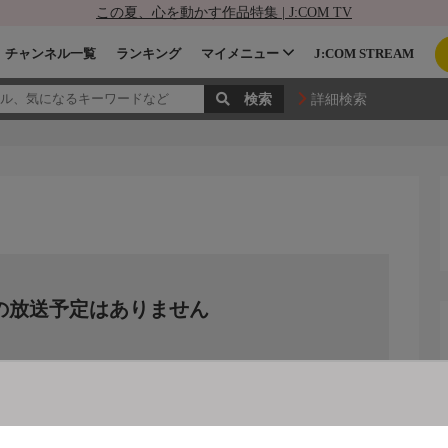
この夏、心を動かす作品特集 | J:COM TV
チャンネル一覧
ランキング
マイメニュー
J:COM STREAM
詳細検索
の放送予定はありません