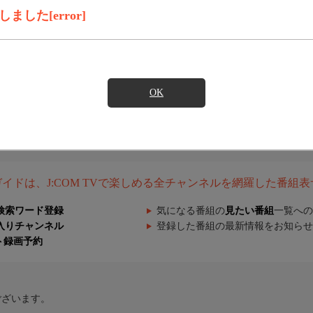
した[error]
OK
組ガイドは、J:COM TVで楽しめる全チャンネルを網羅した番組
検索ワード登録
気になる番組の
見たい番組
一覧への
入りチャンネル
登録した番組の最新情報をお知らせ
ト録画予約
ございます。