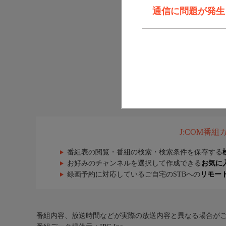
通信に問題が発生しま
J:COM番
番組表の閲覧・番組の検索・検索条件を保存する
お好みのチャンネルを選択して作成できる
お気に
録画予約に対応しているご自宅のSTBへの
リモー
番組内容、放送時間などが実際の放送内容と異なる場合が