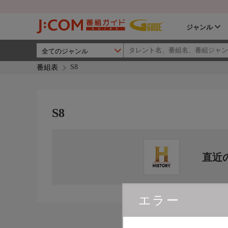
ジャンル
S8
番組表
S8
直近
エラー