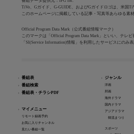
番組データ提供元：IPG Inc.
TiVo、Gガイド、G-GUIDE、およびGガイドロゴは、米国T
このホームページに掲載している記事・写真等あらゆる素
Official Program Data Mark（公式番組情報マーク）
このマークは「Official Program Data Mark」といい
「SI(Service Information)情報」を利用したサービ
番組表
ジャンル
番組検索
洋画
邦画
番組表・チラシPDF
海外ドラマ
国内ドラマ
マイメニュー
アジアドラマ
リモート録画予約
韓流まつり
お気に入りチャンネル
スポーツ
見たい番組一覧