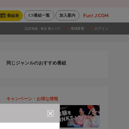
CS番組一覧
加入案内
番組表
地域変更
ログイン
設定地域：
東京 東エリア
同じジャンルのおすすめ番組
キャンペーン・お得な情報