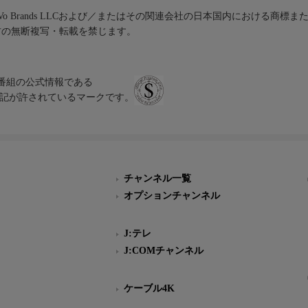
iVo Brands LLCおよび／またはその関連会社の日本国内における商標
材の無断複写・転載を禁じます。
、テレビ番組の公式情報である
スにのみ表記が許されているマークです。
チャンネル一覧
オプションチャンネル
J:テレ
J:COMチャンネル
ケーブル4K