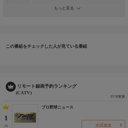
番組詳細内容
もっと見る
お知らせ
日本初のショッピング専門チャンネルとして1996年にスタート。
ファッション、ビューティー、ホームグッズ、グルメなど、バイ
ヤーが厳選した商品を24時間ご紹介。世界中の逸品に出会う喜び
を生放送ならではの臨場感と一緒にお楽しみください。
＊ライブ放送につき、番組および商品内容に変更が生じる場合も
この番組をチェックした人が見ている番組
ございます。
ＨＰ：https://www.shopch.jp
リモート録画予約ランキング
(CATV)
07/30更新
プロ野球ニュース
1
次回放送
(5)