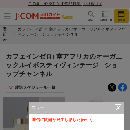
この夏、心を動かす作品特集 | J:COM TV
検索
CS番組一覧
番組表
番
カフェインゼロ! 南アフリカのオーガニックルイボスティヴ
組
ィンテージ - ショップチャンネル
表
カフェインゼロ! 南アフリカのオーガニ
ックルイボスティヴィンテージ - ショ
ップチャンネル
放送スケジュール一覧
エラー
通信に問題が発生しました[error]