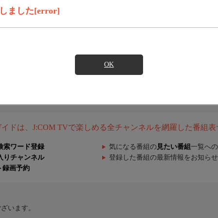
した[error]
OK
組ガイドは、J:COM TVで楽しめる全チャンネルを網羅した番組
検索ワード登録
気になる番組の
見たい番組
一覧への
入りチャンネル
登録した番組の最新情報をお知らせ
ト録画予約
ございます。