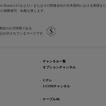
iVo Brands LLCおよび／またはその関連会社の日本国内における商標
材の無断複写・転載を禁じます。
、テレビ番組の公式情報である
スにのみ表記が許されているマークです。
チャンネル一覧
オプションチャンネル
J:テレ
J:COMチャンネル
ケーブル4K