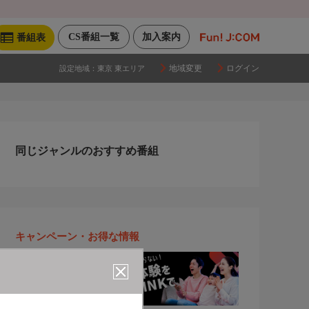
CS番組一覧
加入案内
番組表
地域変更
ログイン
設定地域：
東京 東エリア
同じジャンルのおすすめ番組
キャンペーン・お得な情報