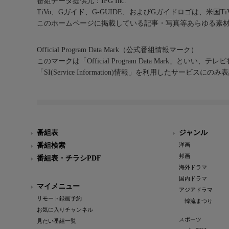
番組データ提供元：IPG Inc.
TiVo、Gガイド、G-GUIDE、およびGガイドロゴは、米国T
このホームページに掲載している記事・写真等あらゆる素
Official Program Data Mark（公式番組情報マーク）
このマークは「Official Program Data Mark」といい
「SI(Service Information)情報」を利用したサービ
番組表
ジャンル
番組検索
洋画
邦画
番組表・チラシPDF
海外ドラマ
国内ドラマ
マイメニュー
アジアドラマ
リモート録画予約
韓流まつり
お気に入りチャンネル
スポーツ
見たい番組一覧