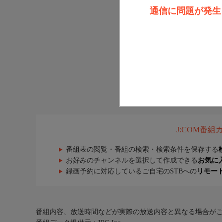
通信に問題が発生しま
J:COM番
番組表の閲覧・番組の検索・検索条件を保存する
お好みのチャンネルを選択して作成できる
お気に
録画予約に対応しているご自宅のSTBへの
リモー
番組内容、放送時間などが実際の放送内容と異なる場合が