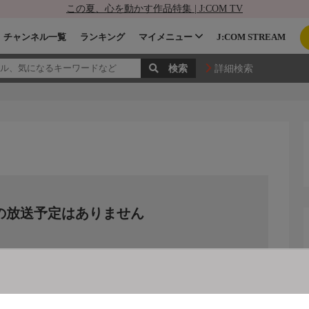
この夏、心を動かす作品特集 | J:COM TV
チャンネル一覧
ランキング
マイメニュー
J:COM STREAM
詳細検索
の放送予定はありません