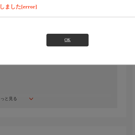
録画予約
見たい
した[error]
)のご契約が必要となります。
OK
もっと見る