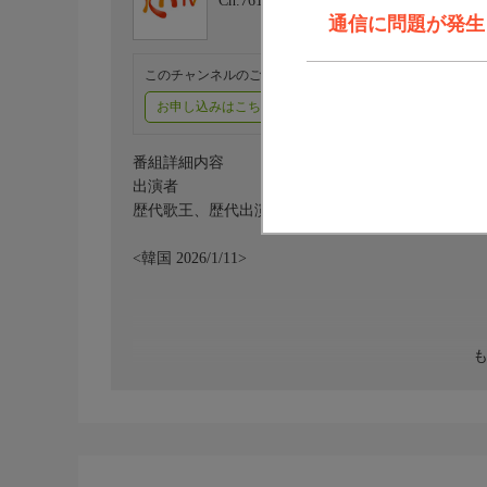
Ch.761
KNTV
通信に問題が発生しま
このチャンネルのご視聴には、オプションチャンネル(有料
お申し込みはこちら
ご利用料金はこちら
番組詳細内容
出演者
歴代歌王、歴代出演者
<韓国 2026/1/11>