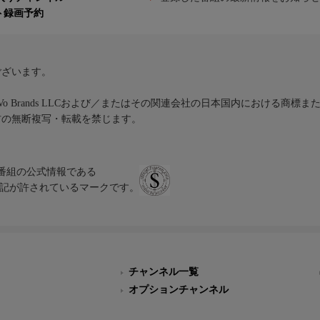
ト録画予約
ございます。
iVo Brands LLCおよび／またはその関連会社の日本国内における商標
材の無断複写・転載を禁じます。
、テレビ番組の公式情報である
スにのみ表記が許されているマークです。
チャンネル一覧
オプションチャンネル