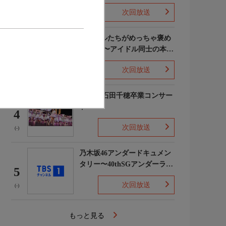
次回放送
(5)
ライバルたちがめっちゃ褒め
てくる!〜アイドル同士の本音
3
レビューSP〜
次回放送
(8)
STU48 石田千穂卒業コンサー
ト
4
次回放送
(-)
乃木坂46アンダードキュメン
タリー〜40thSGアンダーライ
5
ブ舞台裏〜
次回放送
(-)
もっと見る