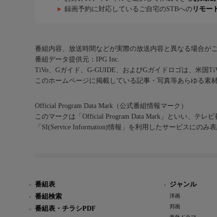
録画予約に対応しているご自宅のSTBへの
リモー
番組内容、放送時間などが実際の放送内容と異なる場合が
番組データ提供元：IPG Inc.
TiVo、Gガイド、G-GUIDE、およびGガイドロゴは、米国T
このホームページに掲載している記事・写真等あらゆる素
Official Program Data Mark（公式番組情報マーク）
このマークは「Official Program Data Mark」といい
「SI(Service Information)情報」を利用したサービ
番組表
ジャンル
番組検索
洋画
邦画
番組表・チラシPDF