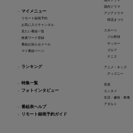
海外ドラマ
国内ドラマ
マイメニュー
アジアドラマ
リモート録画予約
韓流まつり
お気に入りチャンネル
スポーツ
見たい番組一覧
プロ野球
検索ワード登録
サッカー
番組お知らせメール
ゴルフ
マイ番組ページ
テニス
ランキング
アニメ・キッズ
ディズニー
特集一覧
音楽
フォトインタビュー
エンタメ
生活・趣味・教養
アダルト
番組表ヘルプ
リモート録画予約ガイド