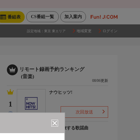
CS番組一覧
加入案内
番組表
地域変更
ログイン
設定地域：
東京 東エリア
リモート録画予約ランキング
(音楽)
08/06更新
ナウヒッツ!
1
次回放送
(2)
列車で旅する歌謡曲
2