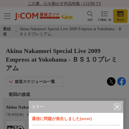
この夏、心を動かす作品特集 | J:COM TV
検索
CS番組一覧
番組表
番組
Akina Nakamori Special Live 2009 Empress at Yokohama - Ｂ
表
Ｓ１０プレミアム
Akina Nakamori Special Live 2009
Empress at Yokohama - ＢＳ１０プレミ
アム
放送スケジュール一覧
前回の放送
エラー
Akina Nakamori Special Live 2009 Empress at Yokohama
7月30日(木)
01:50〜03:00
通信に問題が発生しました[error]
Ch.201
オプション
ＢＳ１０プレミアム