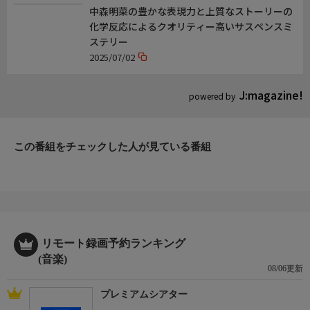
楽曲
中森明菜の豊かな表現力と上質なストーリーの
私は泣いています/学生街の喫茶店/旅の宿/心もよう/無縁坂/シク
化学反応によるクオリティー高いサスペンスミ
ラメンのかほり/ダンスはうまく踊れない/WOMAN “Wの悲劇よ
ステリー
り”/ベルベット・イースター/悪女/22才の別れ/雨の物語/I
2025/07/02
LOVE YOU/恋/I hope so
J:magazine!
製作年度など
powered by
Akina Nakamori Special Live 2009 Empress at Yokohama
製作:2009年 日
この番組をチェックした人が見ている番組
リモート録画予約ランキング
(音楽)
08/06更新
プレミアムシアター