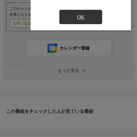
このチャンネルのご視聴には、オプションチャンネル(有料)のご契約が
必要となります。
OK
お申し込みはこちら
ご利用料金はこちら
カレンダー登録
番組詳細内容
もっと見る
監督・出演
監督・脚本：羽仁進
脚本：栗田勇
音楽：松村禎三、矢代秋雄、尾高尚忠
由紀さおり
出演：末政百合、河原崎建三、額村喜美子
この番組をチェックした人が見ている番組
白井健三郎、増田貴光、田沼瑠美子
辻村ジュサブロー、植草甚一
番組内容
◆衛星劇場シアター◆