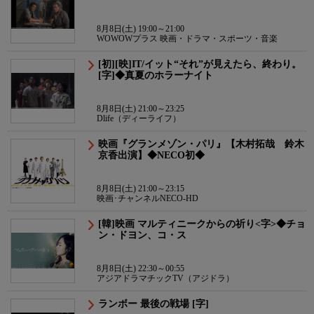
8月8日(土) 19:00～21:00
WOWOWプラス 映画・ドラマ・スポーツ・音楽
[初][映]IT/イット“それ”が見えたら、終わり。
[字]◆真夏のホラーナイト
8月8日(土) 21:00～23:25
Dlife（ディーライフ）
映画『グランメゾン・パリ』【木村拓哉 鈴木
京香出演】◆NECO初◆
8月8日(土) 21:00～23:15
映画･チャンネルNECO-HD
[韓]映画 マルティニークからの祈り<字>◆チョ
ン・ドヨン、コ・ス
8月8日(土) 22:30～00:55
アジアドラマチックTV（アジドラ）
ランボー 最後の戦場 [字]