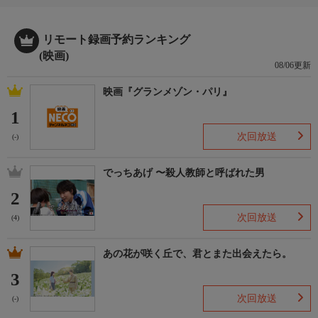
「初恋・地獄篇」で“性のめざめ”を描き話題を呼んだ羽仁進監督
が、成熟した性の究極を描く。詩人でもある栗田勇が中国の怪奇
小説『聊斎志異』に材をとって書いた官能の世界。
リモート録画予約ランキング
(映画)
08/06更新
電子大学の学生斉木秀生は地下劇場の一員で、仲間の山本、燿
子、波瑠美ら数人と演劇活動をしていた。このグループが打合せ
映画『グランメゾン・パリ』
に集った夜、秀生は恋人の燿子を誘った。だが、燿子は妙によそ
1
よそしく、取り付くしまがなかった。
番組内容
次回放送
(-)
秀生が不思議な世界に迷いこんだのはこの夜のことだった。墓地
の参道で、円城寺と名のる美しい夫人に呼びとめられたのだ。彼
でっちあげ 〜殺人教師と呼ばれた男
は、夫人に誘われるまま車に乗り、訪れた古い洋館で一人の少女
愛奴を紹介された。彼女は妖精のようだった。夫人はいつの間に
2
か姿を消していた。秀生は燿子との充たされなかった欲望から愛
次回放送
(4)
奴を抱き官能の世界を漂った。
あの花が咲く丘で、君とまた出会えたら。
3
次回放送
(-)