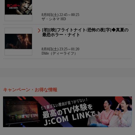
8月8日(土) 22:45～00:25
ザ・シネマ HD
[初][映]フライトナイト/恐怖の夜[字]◆真夏の
最恐ホラー・ナイト
8月8日(土) 23:25～01:20
Dlife（ディーライフ）
キャンペーン・お得な情報