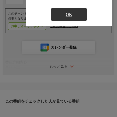
このチャンネルのご視聴には、オプションチャンネル(有料)のご契約が
OK
必要となります。
お申し込みはこちら
ご利用料金はこちら
カレンダー登録
番組詳細内容
もっと見る
番組内容
◆特選歌舞伎◆
常緑の木である松、春に先駆けて花をつける梅、そして子々孫々
に栄える竹、千年の鶴、万年の亀の長寿にあやかって、寿命長久
を願ってめでたく舞い納めます。松竹梅は寒さに負けない強さを
持っているところから「歳寒の三友」と呼ばれ、めでたい物の代
この番組をチェックした人が見ている番組
表になっています。信二郎(現・錦之助)の松の君、進之介の竹の
君、愛之助の梅の君で。