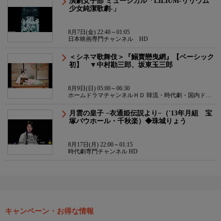
演劇女子部 ミュージカル「LILIUM-リリウム
少女純潔歌劇-」
8月7日(金) 22:40～01:05
日本映画専門チャンネル HD
＜シネマ歌舞伎＞『鰯賣戀曳網』【ベーシック
初】 ▼中村勘三郎、坂東玉三郎
8月9日(日) 05:00～06:30
ホームドラマチャンネルＨＤ 韓流・時代劇・国内ドラ
マ
月雲の皇子 −衣通姫伝説より−（'13年月組 宝
塚バウホール・千秋楽）◆珠城りょう
8月17日(月) 22:00～01:15
時代劇専門チャンネル HD
キャンペーン・お得な情報