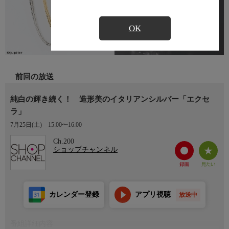
OK
前回の放送
純白の輝き続く！ 造形美のイタリアンシルバー「エクセ
ラ」
7月25日(土)
15:00〜16:00
Ch.200
ショップチャンネル
カレンダー登録
アプリ視聴
放送中
番組詳細内容