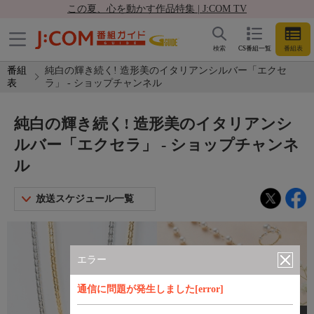
この夏、心を動かす作品特集 | J:COM TV
検索
CS番組一覧
番組表
番組
純白の輝き続く! 造形美のイタリアンシルバー「エクセ
表
ラ」 - ショップチャンネル
純白の輝き続く! 造形美のイタリアンシ
ルバー「エクセラ」 - ショップチャンネ
ル
放送スケジュール一覧
エラー
通信に問題が発生しました[error]