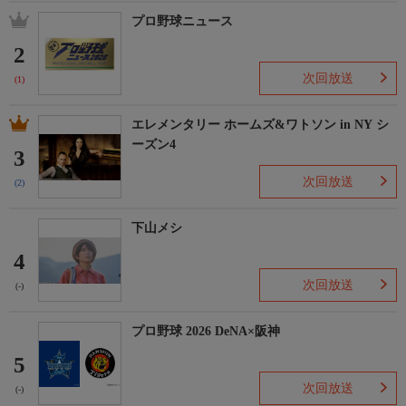
プロ野球ニュース
2
次回放送
(1)
エレメンタリー ホームズ&ワトソン in NY シ
ーズン4
3
次回放送
(2)
下山メシ
4
次回放送
(-)
プロ野球 2026 DeNA×阪神
5
次回放送
(-)