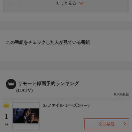
もっと見る
お知らせ
日本初のショッピング専門チャンネルとして1996年にスタート。
ファッション、ビューティー、ホームグッズ、グルメなど、バイ
ヤーが厳選した商品を24時間ご紹介。世界中の逸品に出会う喜び
を生放送ならではの臨場感と一緒にお楽しみください。
＊ライブ放送につき、番組および商品内容に変更が生じる場合も
この番組をチェックした人が見ている番組
ございます。
ＨＰ：https://www.shopch.jp
リモート録画予約ランキング
(CATV)
08/06更新
X-ファイル シーズン7～8
1
次回放送
(-)