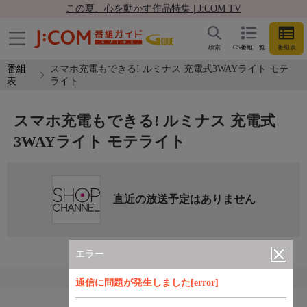
この夏、心を動かす作品特集 | J:COM TV
検索
CS番組一覧
番組表
番組
スマホ充電もできる! ルミナス 充電式3WAYライト モテ
表
ライト
スマホ充電もできる! ルミナス 充電式
3WAYライト モテライト
直近の放送予定はありません
エラー
通信に問題が発生しました[error]