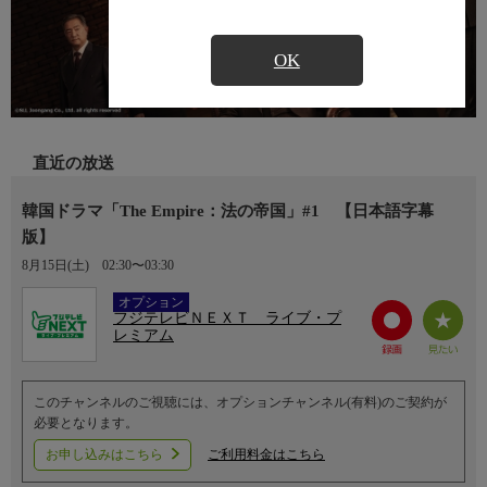
OK
直近の放送
韓国ドラマ「The Empire：法の帝国」#1 【日本語字幕
版】
8月15日(土)
02:30〜03:30
Ch.752
オプション
フジテレビＮＥＸＴ ライブ・プ
レミアム
このチャンネルのご視聴には、オプションチャンネル(有料)のご契約が
必要となります。
お申し込みはこちら
ご利用料金はこちら