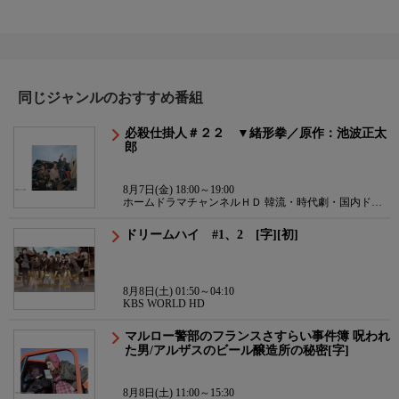
同じジャンルのおすすめ番組
必殺仕掛人＃２２ ▼緒形拳／原作：池波正太
郎
8月7日(金) 18:00～19:00
ホームドラマチャンネルＨＤ 韓流・時代劇・国内ドラ
マ
ドリームハイ #1、2 [字][初]
8月8日(土) 01:50～04:10
KBS WORLD HD
マルロー警部のフランスさすらい事件簿 呪われ
た男/アルザスのビール醸造所の秘密[字]
8月8日(土) 11:00～15:30