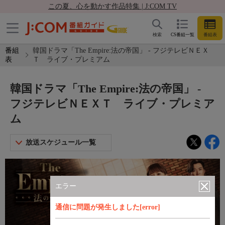
この夏、心を動かす作品特集 | J:COM TV
検索
CS番組一覧
番組表
番組
韓国ドラマ「The Empire:法の帝国」 - フジテレビＮＥＸ
表
Ｔ ライブ・プレミアム
韓国ドラマ「The Empire:法の帝国」 -
フジテレビＮＥＸＴ ライブ・プレミア
ム
放送スケジュール一覧
エラー
通信に問題が発生しました[error]