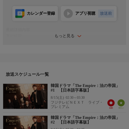
カレンダー登録
アプリ視聴
放送前
番組詳細内容
もっと見る
番組情報
「キム・ソナ主演。全てを手にした者たちの欲望と偽善の人生。
完璧に見える家族の隠されていた醜悪な秘密が次々と暴露され
る、法廷スキャンダルドラマ！」
名門法曹一家に生まれ育ち、エリート検事として活躍するヘリュ
ル。夫はロースクールのカリスマ教授で、世間からは完璧な夫婦
と称賛される存在。しかし、その華やかな表面の裏では、秘密と
放送スケジュール一覧
裏切りが…。
韓国ドラマ「The Empire：法の帝国」
#1 【日本語字幕版】
8/15(土)
02:30～03:30
フジテレビＮＥＸＴ ライブ・
プレミアム
韓国ドラマ「The Empire：法の帝国」
#2 【日本語字幕版】