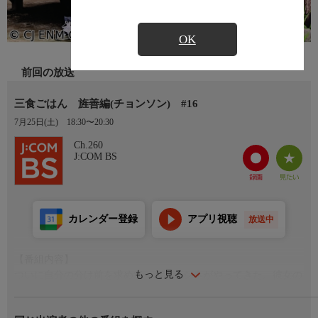
OK
前回の放送
三食ごはん 旌善編(チョンソン) #16
7月25日(土)
18:30〜20:30
Ch.260
J:COM BS
カレンダー登録
アプリ視聴
放送中
【番組内容】
もっと見る
ついに自分の分け前を求めて、パク・シネがやってきた。彼女の
登場を起立して迎える３人。シネのことが大好きなテギョンのア
ホ指数は急上昇。ごちそうになるつもりだった彼女だが、食事の