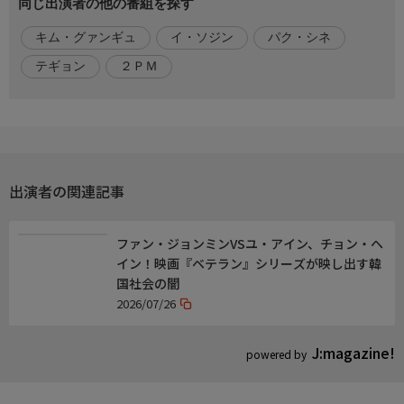
同じ出演者の他の番組を探す
支度はもちろん、ついにはみんなをもてなしてもくれる。確かな
料理の腕で作る彼女の特別メニューとは？どんなパンでも作るソ
キム・グァンギュ
イ・ソジン
パク・シネ
ジニーと、シネを大好きなテギョン、旌善のプリンスグァンギ
ュ、そしてシネの４人は一緒に和やかな時を過ごす。
テギョン
２ＰＭ
【出演者】
イ・ソジン、テギョン(2PM)、キム・グァンギュ、パク・シネ
【Ｘ】
https://x.com/BS260_official
出演者の関連記事
ファン・ジョンミンVSユ・アイン、チョン・ヘ
イン！映画『ベテラン』シリーズが映し出す韓
国社会の闇
2026/07/26
J:magazine!
powered by