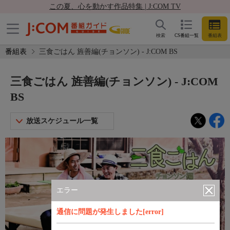
この夏、心を動かす作品特集 | J:COM TV
検索
CS番組一覧
番組表
番組表
三食ごはん 旌善編(チョンソン) - J:COM BS
三食ごはん 旌善編(チョンソン) - J:COM
BS
放送スケジュール一覧
エラー
通信に問題が発生しました[error]