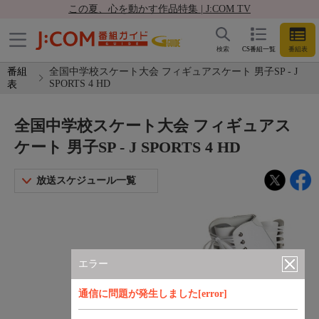
この夏、心を動かす作品特集 | J:COM TV
検索
CS番組一覧
番組表
番組
全国中学校スケート大会 フィギュアスケート 男子SP - J
SPORTS 4 HD
表
全国中学校スケート大会 フィギュアス
ケート 男子SP - J SPORTS 4 HD
放送スケジュール一覧
エラー
通信に問題が発生しました[error]