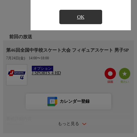
OK
前回の放送
第46回全国中学校スケート大会 フィギュアスケート 男子SP
7月24日(金)
14:00〜18:00
Ch.408
オプション
J SPORTS 4 HD
カレンダー登録
番組詳細内容
もっと見る
番組内容
＜第46回全国中学校スケート大会＞