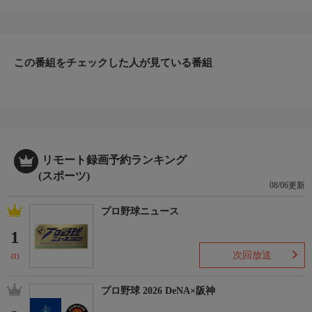
〜フィギュアスケート競技〜
【男子 ショートプログラム】
実況：長澤洋明
この番組をチェックした人が見ている番組
開催日：2026年2月2-3日
会場：ビッグハット
番組内容
長野県長野市で開催される中学校スポーツの冬の祭典、全国中学
校スケート競技会。
数々のスター選手たちを輩出してきたこの大会、果たして誰が優
リモート録画予約ランキング
勝するのか？
(スポーツ)
08/06更新
未来を担うスケーターたちの熱い戦いをお見逃しなく！
プロ野球ニュース
【フィギュアスケートHP】https://www.jsports.co.jp/skate/
1
次回放送
(1)
プロ野球 2026 DeNA×阪神