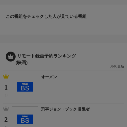
出演／関連情報
【受賞】
第46回(1996年)ベルリン国際映画祭 アルフレート・バウアー名誉
この番組をチェックした人が見ている番組
賞
(1996年 台湾)
【原題】麻將
【監督】エドワード・ヤン
リモート録画予約ランキング
【脚本】エドワード・ヤン
(映画)
【出演】チャン・チェン、ヴィルジニー・ルドワイヤン、クー・
08/06更新
ユールン、ワン・チーザン、タン・ツォンシェン、アイビー・チ
ェン、ニック・エリクソン
オーメン
1
(-)
刑事ジョン・ブック 目撃者
2