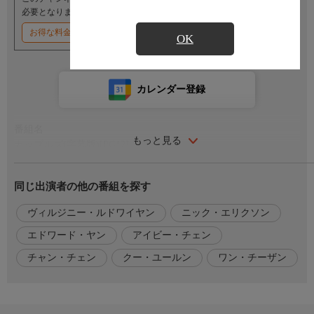
必要となります。
お得な料金割引キャンペーン実施中
OK
カレンダー登録
番組名
もっと見る
カップルズ(字幕版)[PG12]
番組内容
同じ出演者の他の番組を探す
台北。不良４人組のレッドフィッシュ、ホンコン、トゥースペイ
スト、ルンルンは、いんちきな占いで人を騙したり、ナンパした
ヴィルジニー・ルドワイヤン
ニック・エリクソン
女の子を仲良く共有しあう。今夜も街に繰り出して騒ぎを巻き起
エドワード・ヤン
アイビー・チェン
こしているさなか、英国人の恋人を追って台湾までやって来たフ
ランス人少女、マルトと４人はふと知り合う。そんな彼女の出現
チャン・チェン
クー・ユールン
ワン・チーザン
をきっかけに、家族以上に深い絆で結ばれていたはずである４人
の間に亀裂が生じ始め……。