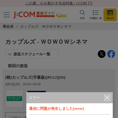
この夏、心を動かす作品特集 | J:COM TV
検索
CS番組一覧
番組表
番組表
カップルズ - ＷＯＷＯＷシネマ
カップルズ - ＷＯＷＯＷシネマ
放送スケジュール一覧
前回の放送
[映]カップルズ(字幕版)[PG12][SS]
8月3日(月)
03:45〜05:50
Ch.193
オプション
ＷＯＷＯＷシネマ
エラー
通信に問題が発生しました[error]
このチャンネルのご視聴には、オプションチャンネル(有料)のご契約が