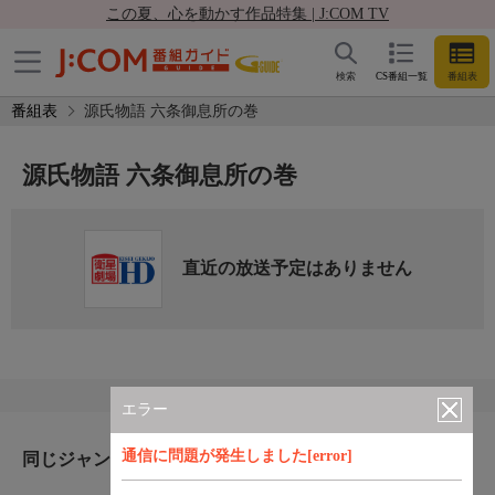
この夏、心を動かす作品特集 | J:COM TV
検索
CS番組一覧
番組表
番組表
源氏物語 六条御息所の巻
源氏物語 六条御息所の巻
直近の放送予定はありません
エラー
通信に問題が発生しました[error]
同じジャンルのおすすめ番組