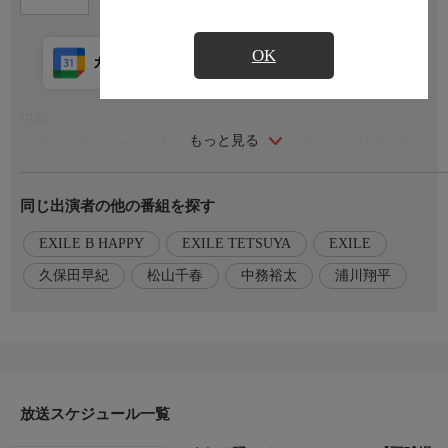
OK
カレンダー登録
アプリ視聴
放送前
説明
もっと見る
千葉ロッテマリーンズ夏のビッグイベント「BLACK SUMMER
WEEK」に参加!スタジオでは肩甲骨&股関節ほぐし!
同じ出演者の他の番組を探す
番組内容
EXILEのLDHとBS10がタッグを組んだシニア向けの新・ダンス
EXILE B HAPPY
EXILE TETSUYA
EXILE
レッスン番組!
▼昭和の名曲に合わせて先生のマネをして踊ってみましょう!
久保田早紀
松山千春
中務裕太
浦川翔平
▼今日は(1)大空と大地の中で/松山千春 (2)異邦人/久保田早紀
▼ZOZOマリンスタジアムで約3万人のお客さんとダンス!
▼肩甲骨&股関節ほぐし!
出演者
EXILE B HAPPY
放送スケジュール一覧
EXILE TETSUYA