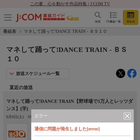
この夏、心を動かす作品特集 | J:COM TV
検索
CS番組一覧
番組表
番組表
マネして踊って!DANCE TRAIN - ＢＳ１０
マネして踊って!DANCE TRAIN - ＢＳ
１０
放送スケジュール一覧
直近の放送
マネして踊って!DANCE TRAIN【野球場で3万人とレッツダ
ンス】[字]
エラー
8月8日(土)
10:00〜10:30
Ch.200
通信に問題が発生しました[error]
ＢＳ１０