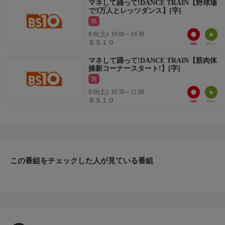
中務裕太
マネして踊って!DANCE TRAIN【野球場
で3万人とレッツダンス】[字]
浦川翔平
無
おことわり
8/8(土)
10:00～10:30
ＢＳ１０
番組の内容と放送時間は変更になる場合があります。
マネして踊って!DANCE TRAIN【筋肉体
操新コーナースタート!】[字]
無
8/8(土)
10:30～11:00
ＢＳ１０
この番組をチェックした人が見ている番組