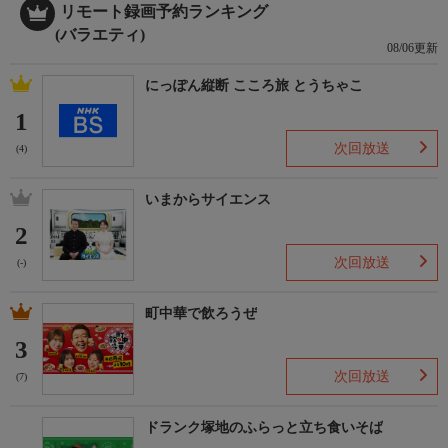
リモート録画予約ランキング
(バラエティ)
08/06更新
にっぽん縦断 こころ旅 とうちゃこ
1
次回放送
(4)
いまからサイエンス
2
次回放送
(-)
町中華で飲ろうぜ
3
次回放送
(7)
ドランク塚地のふらっと立ち食いそば