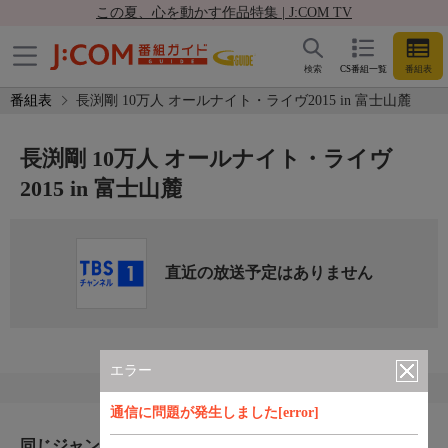
この夏、心を動かす作品特集 | J:COM TV
検索
CS番組一覧
番組表
番組表
長渕剛 10万人 オールナイト・ライヴ2015 in 富士山麓
長渕剛 10万人 オールナイト・ライヴ
2015 in 富士山麓
直近の放送予定はありません
エラー
通信に問題が発生しました[error]
同じジャンルのおすすめ番組