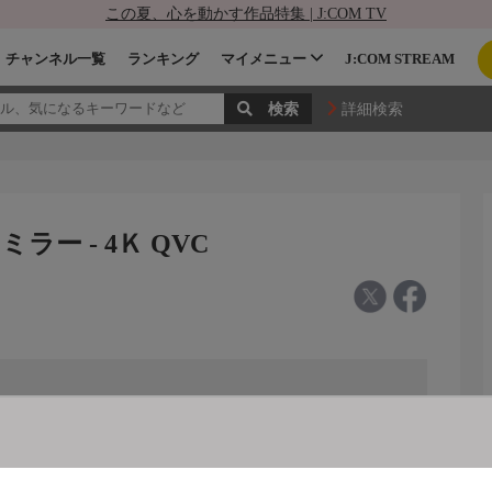
この夏、心を動かす作品特集 | J:COM TV
チャンネル一覧
ランキング
マイメニュー
J:COM STREAM
詳細検索
ー - 4Ｋ QVC