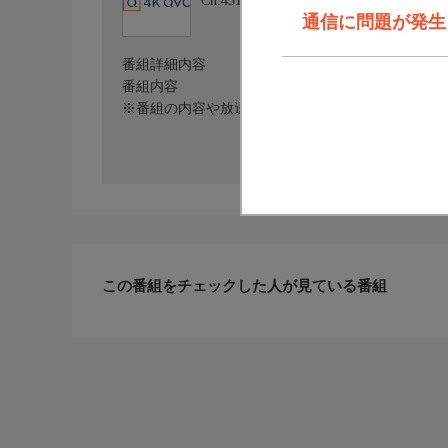
Ch.431
4Ｋ QVC
通信に問題が発生しま
番組詳細内容
番組内容
※番組の内容や放送日時は、変更となる場合がござ
この番組をチェックした人が見ている番組