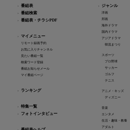
番組表
ジャンル
番組検索
洋画
邦画
番組表・チラシPDF
海外ドラマ
国内ドラマ
マイメニュー
アジアドラマ
リモート録画予約
韓流まつり
お気に入りチャンネル
スポーツ
見たい番組一覧
プロ野球
検索ワード登録
サッカー
番組お知らせメール
ゴルフ
マイ番組ページ
テニス
ランキング
アニメ・キッズ
ディズニー
特集一覧
音楽
フォトインタビュー
エンタメ
生活・趣味・教養
アダルト
番組表ヘルプ