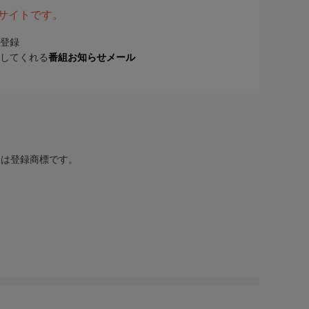
表サイトです。
登録
してくれる
番組お知らせメール
または登録商標です。