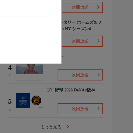
次回放送
(1)
エレメンタリー ホームズ&ワ
トソン in NY シーズン4
3
次回放送
(2)
下山メシ
4
次回放送
(-)
プロ野球 2026 DeNA×阪神
5
次回放送
(-)
もっと見る