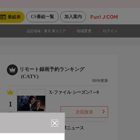
CS番組一覧
加入案内
番組表
地域変更
ログイン
設定地域：
東京 東エリア
リモート録画予約ランキング
(CATV)
08/06更新
X-ファイル シーズン7～8
1
次回放送
(-)
プロ野球ニュース
2