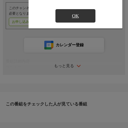
このチャンネルのご視聴には、オプションチャンネル(有料)のご契約が
必要となります。
OK
お申し込みはこちら
ご利用料金はこちら
カレンダー登録
番組詳細内容
もっと見る
番組内容
「白と黒のスプーン〜料理階級戦争〜」準優勝者エドワード・リ
ーが韓国の味を探し求めて韓国各地を旅行。
その地の食材について学び、それを取り込んで洋食と韓国食をフ
ュージョンさせた独自の料理を生み出していく。
果たして彼の料理は韓国のご年配の方々の舌を唸らせることがで
この番組をチェックした人が見ている番組
きるのか？
話題のシェフと豪華俳優たちによるハートフルな美食旅行バラエ
ティをお見逃しなく！