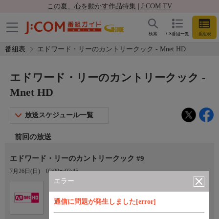
この夏、心を動かす作品特集 | J:COM TV
検索
CS番組一覧
番組表
番組表
エドワード・リーのカントリークック - Mnet HD
エドワード・リーのカントリークック -
Mnet HD
放送スケジュール一覧
前回の放送
エドワード・リーのカントリークック #9
7月26日(日)
02:00〜03:45
エラー
Ch.759
オプション
Mnet HD
通信に問題が発生しました[error]