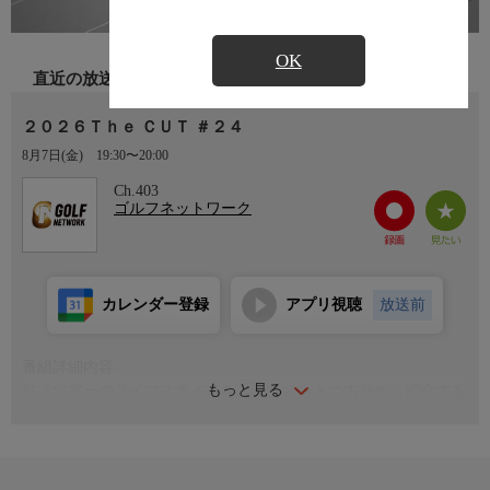
OK
直近の放送
２０２６Ｔｈｅ ＣＵＴ ＃２４
8月7日(金)
19:30〜20:00
Ch.403
ゴルフネットワーク
カレンダー登録
アプリ視聴
放送前
番組詳細内容
もっと見る
PGAツアーのライフスタイルをトーナメントの内外から紹介する
番組。※英語音声のみ