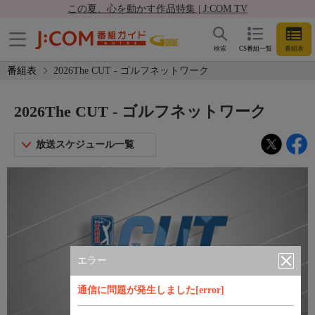
この夏、心を動かす作品特集 | J:COM TV
検索
CS番組一覧
番組表
番組表
2026The CUT - ゴルフネットワーク
2026The CUT - ゴルフネットワーク
放送スケジュール一覧
エラー
通信に問題が発生しました[error]