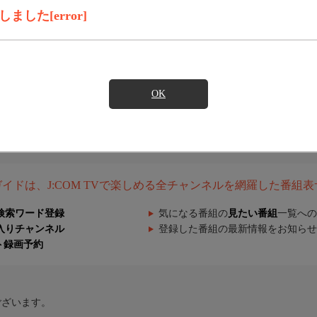
した[error]
OK
組ガイドは、J:COM TVで楽しめる全チャンネルを網羅した番組
検索ワード登録
気になる番組の
見たい番組
一覧への
入りチャンネル
登録した番組の最新情報をお知らせ
ト録画予約
ございます。