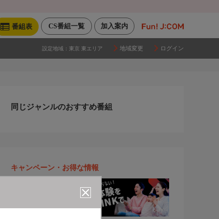
CS番組一覧
加入案内
番組表
地域変更
ログイン
設定地域：
東京 東エリア
同じジャンルのおすすめ番組
キャンペーン・お得な情報