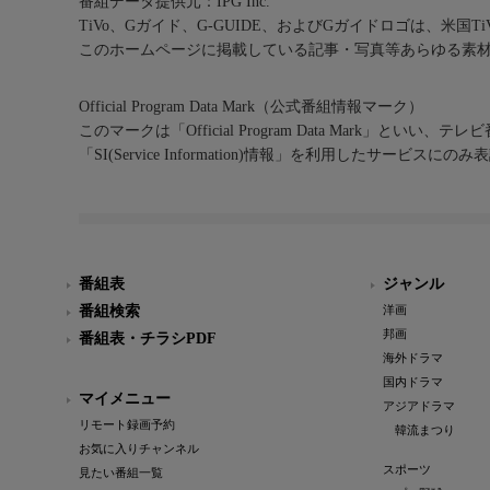
番組データ提供元：IPG Inc.
TiVo、Gガイド、G-GUIDE、およびGガイドロゴは、米国T
このホームページに掲載している記事・写真等あらゆる素
Official Program Data Mark（公式番組情報マーク）
このマークは「Official Program Data Mark」といい
「SI(Service Information)情報」を利用したサービ
番組表
ジャンル
番組検索
洋画
邦画
番組表・チラシPDF
海外ドラマ
国内ドラマ
マイメニュー
アジアドラマ
リモート録画予約
韓流まつり
お気に入りチャンネル
スポーツ
見たい番組一覧