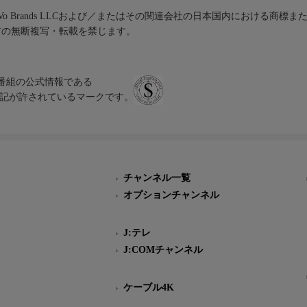
iVo Brands LLCおよび／またはその関連会社の日本国内における商標
材の無断複写・転載を禁じます。
、テレビ番組の公式情報である
スにのみ表記が許されているマークです。
チャンネル一覧
オプションチャンネル
J:テレ
J:COMチャンネル
ケーブル4K