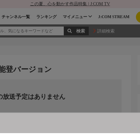
この夏、心を動かす作品特集 | J:COM TV
チャンネル一覧
ランキング
マイメニュー
J:COM STREAM
詳細検索
いね 能登バージョン
の放送予定はありません