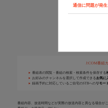
通信に問題が発生しま
J:COM番
番組表の閲覧・番組の検索・検索条件を保存する
お好みのチャンネルを選択して作成できる
お気に
録画予約に対応しているご自宅のSTBへの
リモー
番組内容、放送時間などが実際の放送内容と異なる場合が