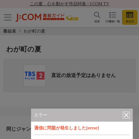
この夏、心を動かす作品特集 | J:COM TV
検索
CS番組一覧
番組表
番組表
わが町の夏
わが町の夏
直近の放送予定はありません
エラー
通信に問題が発生しました[error]
同じジャンルのおすすめ番組