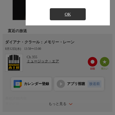
OK
直近の放送
ダイアナ・クラール：メモリー・レーン
8月12日(水)
13:58〜15:00
Ch.355
ミュージック・エア
カレンダー登録
アプリ視聴
放送前
番組詳細内容
もっと見る
番組内容
《曲目》 「We Just Couldn't Say Goodbye」 「There Ain't No