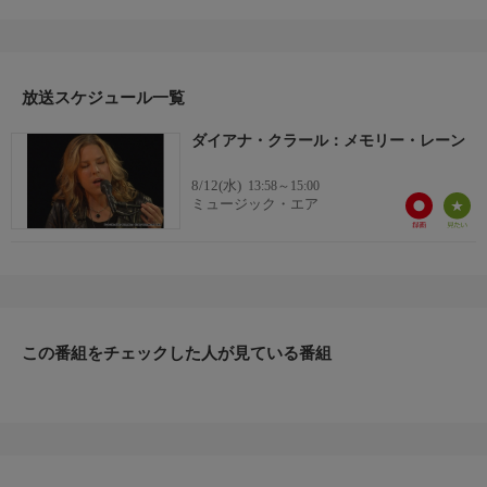
Sweet Man That's Worth The Salt Of My Tears」 「Just You， Just
Me」 「Temptation」 「Just Like A Butterfly That's Caught In The
Rain」 「You Know - I Know Ev'rything's Made For Love」
「What'll I Do」 「Whispering Pines (COVER)」 「Prairie
Lullaby」
放送スケジュール一覧
ダイアナ・クラール：メモリー・レーン
8/12(水)
13:58～15:00
ミュージック・エア
この番組をチェックした人が見ている番組