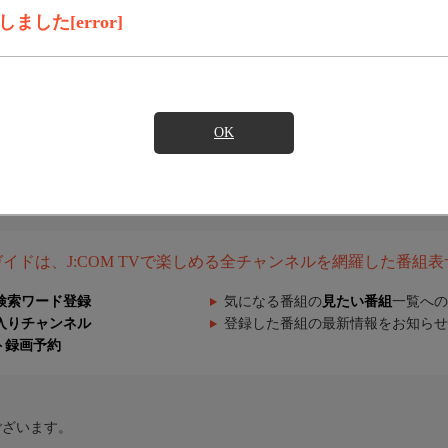
した[error]
OK
組ガイドは、J:COM TVで楽しめる全チャンネルを網羅した番組
検索ワード登録
気になる番組の
見たい番組
一覧への
入りチャンネル
登録した番組の最新情報をお知らせ
ト録画予約
ございます。