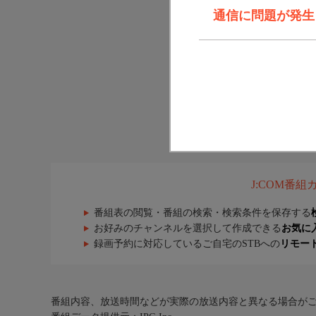
通信に問題が発生しま
J:COM番
番組表の閲覧・番組の検索・検索条件を保存する
お好みのチャンネルを選択して作成できる
お気に
録画予約に対応しているご自宅のSTBへの
リモー
番組内容、放送時間などが実際の放送内容と異なる場合が