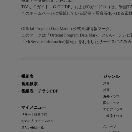
番組データ提供元：IPG Inc.
TiVo、Gガイド、G-GUIDE、およびGガイドロゴは、米国T
このホームページに掲載している記事・写真等あらゆる素
Official Program Data Mark（公式番組情報マーク）
このマークは「Official Program Data Mark」といい
「SI(Service Information)情報」を利用したサービ
番組表
ジャンル
番組検索
洋画
邦画
番組表・チラシPDF
海外ドラマ
国内ドラマ
マイメニュー
アジアドラマ
リモート録画予約
韓流まつり
お気に入りチャンネル
スポーツ
見たい番組一覧