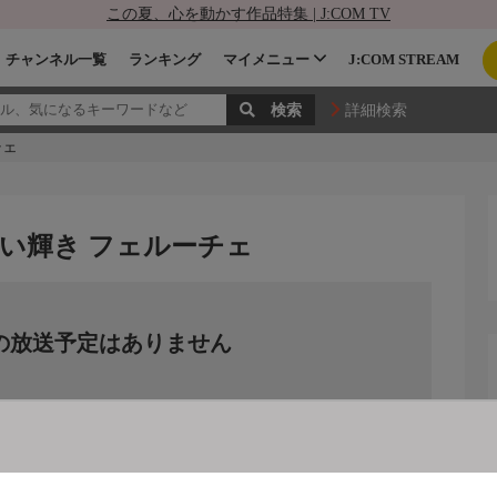
この夏、心を動かす作品特集 | J:COM TV
チャンネル一覧
ランキング
マイメニュー
J:COM STREAM
詳細検索
チェ
い輝き フェルーチェ
の放送予定はありません