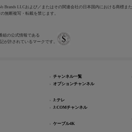
iVo Brands LLCおよび／またはその関連会社の日本国内における商標
材の無断複写・転載を禁じます。
、テレビ番組の公式情報である
スにのみ表記が許されているマークです。
チャンネル一覧
オプションチャンネル
J:テレ
J:COMチャンネル
ケーブル4K