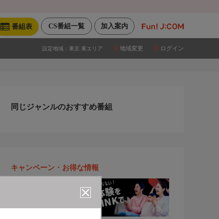
CS番組一覧
加入案内
番組表
地域変更
ログイン
設定地域：
東京 東エリア
同じジャンルのおすすめ番組
キャンペーン・お得な情報