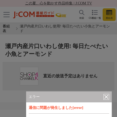
この夏、心を動かす作品特集 | J:COM TV
検索
CS番組一覧
番組表
番組
瀬戸内産片口いわし使用! 毎日たべたい小魚とアーモン
表
ド
瀬戸内産片口いわし使用! 毎日たべたい
小魚とアーモンド
直近の放送予定はありません
エラー
通信に問題が発生しました[error]