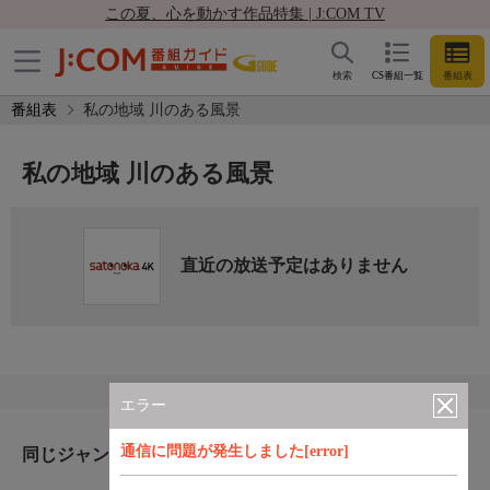
この夏、心を動かす作品特集 | J:COM TV
検索
CS番組一覧
番組表
番組表
私の地域 川のある風景
私の地域 川のある風景
直近の放送予定はありません
エラー
通信に問題が発生しました[error]
同じジャンルのおすすめ番組