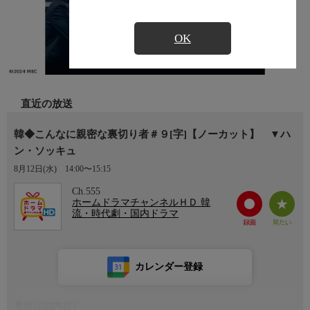
OK
直近の放送
韓◆こんなに親密な裏切り者＃９[字]【ノーカット】 ▼ハ
ン・ソッキュ
8月12日(水)
14:00〜15:15
Ch.555
ホームドラマチャンネルＨＤ 韓
流・時代劇・国内ドラマ
カレンダー登録
番組詳細内容1