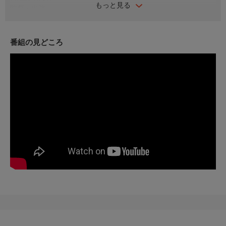
もっと見る
監督・出演
演出：ソン・ヨンファ
脚本：ハン・アヨン
出演：ハン・ソッキュ、チェ・ウォンビン
番組の見どころ
ハン・イェリ、ノ・ジェウォン
番組内容
韓国最高のプロファイラーが自ら捜査している殺人事件の容疑者
に浮かび上がったのは自分の娘だった…
殺人事件に関与した娘の秘密を知り、父として、警察として、信
頼と疑いの狭間の中、真実を追う傑作心理スリラー！
映画「シュリ」「八月のクリスマス」やドラマ「浪漫ドクター
キム・サブ」シリーズなど、韓国を代表する名優ハン・ソッキュ
主演作。
番組内容
かけがえのない一人娘が殺人事件に関与していることを知り、信
頼と疑いの狭間で孤独に戦いながら真実を見つけ出そうとする父
親の葛藤をみごとに好演。
また、ハン・ソッキュの娘役には「TWENTY×TWENTY〜ハタチ
の恋〜」「御史とジョイ〜朝鮮捜査ショー〜」など多くの作品で