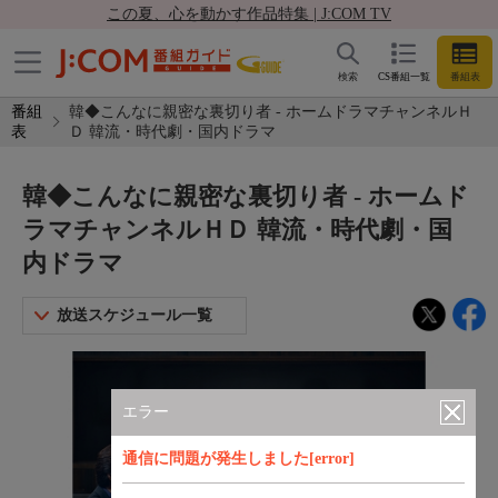
この夏、心を動かす作品特集 | J:COM TV
検索
CS番組一覧
番組表
番組
韓◆こんなに親密な裏切り者 - ホームドラマチャンネルＨ
表
Ｄ 韓流・時代劇・国内ドラマ
韓◆こんなに親密な裏切り者 - ホームド
ラマチャンネルＨＤ 韓流・時代劇・国
内ドラマ
放送スケジュール一覧
エラー
通信に問題が発生しました[error]