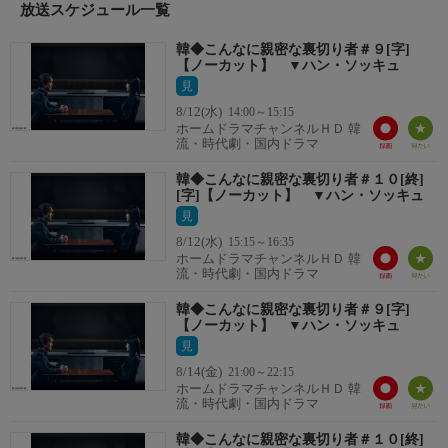
存在感を見せつけたチェ・ウォンビン。新人とは思えない演技力
放送スケジュール一覧
でミステリアスな高校生を強烈に表現している。
韓◆こんなに親密な裏切り者＃９[字]
番組内容
【ノーカット】 ▼ハン・ソッキュ
「2024 MBC演技大賞」ではハン・ソッキュが大賞、チェ・ウォ
見
ンビンが新人賞を獲得、「百想芸術大賞」では演出賞・新人演技
8/12(水)
14:00～15:15
賞の2冠に輝いた。
ホームドラマチャンネルＨＤ 韓
番組内容
流・時代劇・国内ドラマ
【あらすじ】
韓◆こんなに親密な裏切り者＃１０[終]
[字]【ノーカット】 ▼ハン・ソッキュ
見
番組詳細内容2
8/12(水)
15:15～16:35
プロファイラーのチャン・テス（ハン・ソッキュ）は警察として
ホームドラマチャンネルＨＤ 韓
いつも執拗に真実を追い続けながら生きてきた。そんなある日、
流・時代劇・国内ドラマ
山小屋で大量の血痕が見つかり、遺体のない殺人事件が発生す
韓◆こんなに親密な裏切り者＃９[字]
る。テスは調査を進めるうちに娘チャン・ハビン（チェ・ウォン
【ノーカット】 ▼ハン・ソッキュ
ビン）がこの事件に関与しているという事実に気付き…。
見
お知らせ
8/14(金)
21:00～22:15
☆プレゼント情報☆
ホームドラマチャンネルＨＤ 韓
流・時代劇・国内ドラマ
放送を見ると「本ずわいしゃぶ特大2Lサイズ」が当たる！キーワ
ードをゲットして応募しよう！
韓◆こんなに親密な裏切り者＃１０[終]