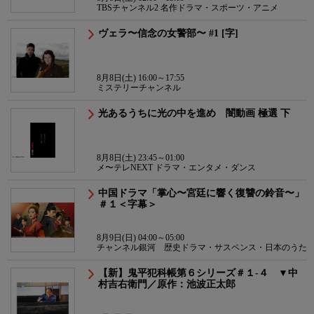
TBSチャンネル2 名作ドラマ・スポーツ・アニメ
ヴェラ〜信念の女警部〜 #1 [字]
8月8日(土) 16:00～17:55
ミステリーチャンネル
光あるうちに光の中を進め 闇動画 極選 下
8月8日(土) 23:45～01:00
メ〜テレNEXT ドラマ・エンタメ・ダンス
中国ドラマ「掌心〜宮廷に響く復讐の鈴音〜」
＃１＜字幕＞
8月9日(日) 04:00～05:00
チャンネル銀河 歴史ドラマ・サスペンス・日本のうた
【新】鬼平犯科帳第６シリーズ＃１-４ ▼中
村吉右衛門／原作：池波正太郎