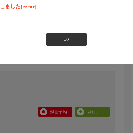
した[error]
OK
録画予約
見たい