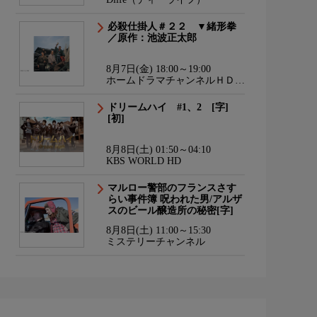
必殺仕掛人＃２２ ▼緒形拳
／原作：池波正太郎
8月7日(金) 18:00～19:00
ホームドラマチャンネルＨＤ
韓流・時代劇・国内ドラマ
ドリームハイ #1、2 [字]
[初]
8月8日(土) 01:50～04:10
KBS WORLD HD
マルロー警部のフランスさす
らい事件簿 呪われた男/アルザ
スのビール醸造所の秘密[字]
8月8日(土) 11:00～15:30
ミステリーチャンネル