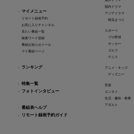
海外ドラマ
国内ドラマ
マイメニュー
アジアドラマ
リモート録画予約
韓流まつり
お気に入りチャンネル
スポーツ
見たい番組一覧
プロ野球
検索ワード登録
サッカー
番組お知らせメール
ゴルフ
マイ番組ページ
テニス
ランキング
アニメ・キッズ
ディズニー
特集一覧
音楽
フォトインタビュー
エンタメ
生活・趣味・教養
アダルト
番組表ヘルプ
リモート録画予約ガイド