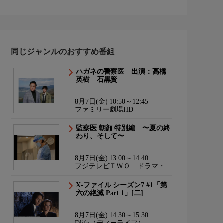
同じジャンルのおすすめ番組
ハガネの警察医 出演：高橋
英樹 石黒賢
8月7日(金) 10:50～12:45
ファミリー劇場HD
監察医 朝顔 特別編 〜夏の終
わり、そして〜
8月7日(金) 13:00～14:40
フジテレビＴＷＯ ドラマ・ア
ニメ
X-ファイル シーズン7 #1「第
六の絶滅 Part 1」[二]
8月7日(金) 14:30～15:30
Dlife（ディーライフ）