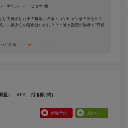
ン・ギウン、イ・ヒョナ 他
嫁として再会した実の母娘。名家・ゴンヒャン家の座をめぐ
戦――彼女らの運命はいかに？？＊嘘と欲望が渦巻く“究極
ンヒャンの会長職から退く決意を固める。一方、ハヌルか
もっと見る
自分にはまだ幸せになる資格がないと葛藤するが…。
） #101 [字][再][終]
録画予約
見たい