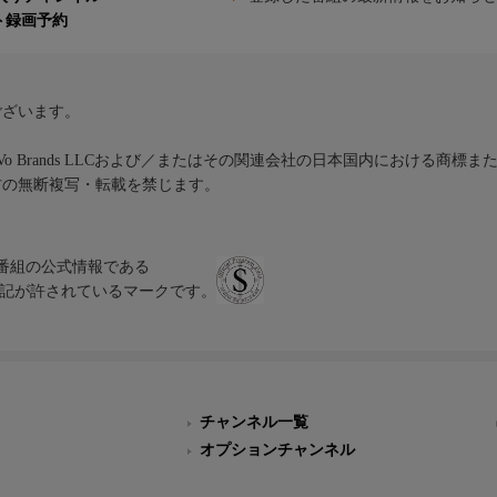
ト録画予約
ございます。
iVo Brands LLCおよび／またはその関連会社の日本国内における商標
材の無断複写・転載を禁じます。
、テレビ番組の公式情報である
スにのみ表記が許されているマークです。
チャンネル一覧
オプションチャンネル