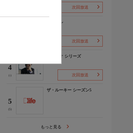
次回放送
(1)
下山メシ
3
次回放送
(-)
ガリレオ シリーズ
4
次回放送
(-)
ザ・ルーキー シーズン5
5
(5)
もっと見る