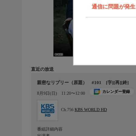
通信に問題が発生しま
直近の放送
親密なリプリー（原題） #101 [字][再][終]
カレンダー登録
8月9日(日)
11:20〜12:00
Ch.756
KBS WORLD HD
番組詳細内容
出演者