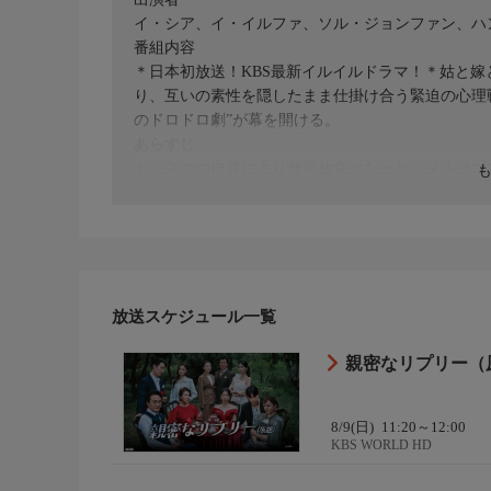
イ・シア、イ・イルファ、ソル・ジョンファン、ハ
番組内容
＊日本初放送！KBS最新イルイルドラマ！＊姑と
り、互いの素性を隠したまま仕掛け合う緊迫の心理
のドロドロ劇”が幕を開ける。
あらすじ
ナンスクの自首により無罪放免となったハヌルはゴ
ら一緒に海外へ行こうと誘われたジョンウォンは、
放送スケジュール一覧
親密なリプリー（原題
8/9(日)
11:20～12:00
KBS WORLD HD