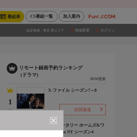
CS番組一覧
加入案内
番組表
地域変更
ログイン
設定地域：
東京 東エリア
リモート録画予約ランキング
(ドラマ)
08/06更新
X-ファイル シーズン7～8
1
次回放送
(-)
エレメンタリー ホームズ&ワ
トソン in NY シーズン4
2