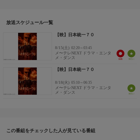
わってると睨み捜査を進めるが、侠和会は白を切る。特捜班の松
宮は岡田を任意の事情聴取として呼び出すが、一触即発の雰囲気
に。警察署から出てきた岡田を待ち伏せしていた氷室と田村は逃
がすまいと息巻いていたが、同じく待ち伏せをする川谷を見つけ
放送スケジュール一覧
る。
【映】日本統一７０
8/15(土)
02:20～03:45
メ〜テレNEXT ドラマ・エンタ
メ・ダンス
【映】日本統一７０
8/18(火)
05:10～06:35
メ〜テレNEXT ドラマ・エンタ
メ・ダンス
この番組をチェックした人が見ている番組