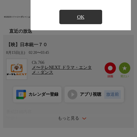
OK
直近の放送
【映】日本統一７０
8月15日(土)
02:20〜03:45
Ch.766
メ〜テレNEXT ドラマ・エンタ
メ・ダンス
カレンダー登録
アプリ視聴
放送前
番組詳細内容
もっと見る
詳細１
氷室らにより岡田率いる丸神会岡田兄弟会への一斉攻撃が始まっ
た。警察は立て続けに起こった丸神会への襲撃事件に侠和会が関