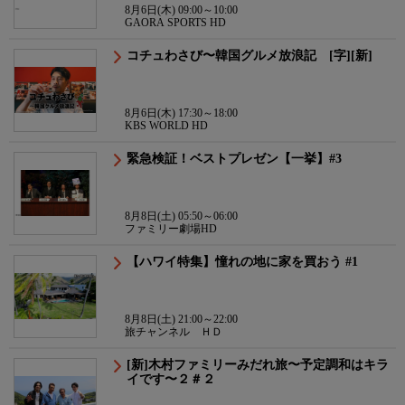
8月6日(木) 09:00～10:00
GAORA SPORTS HD
コチュわさび〜韓国グルメ放浪記 [字][新]
8月6日(木) 17:30～18:00
KBS WORLD HD
緊急検証！ベストプレゼン【一挙】#3
8月8日(土) 05:50～06:00
ファミリー劇場HD
【ハワイ特集】憧れの地に家を買おう #1
8月8日(土) 21:00～22:00
旅チャンネル ＨＤ
[新]木村ファミリーみだれ旅〜予定調和はキラ
イです〜２＃２