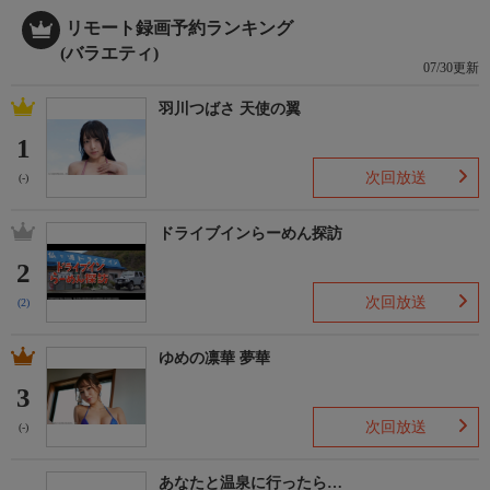
リモート録画予約ランキング
(バラエティ)
07/30更新
羽川つばさ 天使の翼
1
次回放送
(-)
ドライブインらーめん探訪
2
次回放送
(2)
ゆめの凛華 夢華
3
次回放送
(-)
あなたと温泉に行ったら…