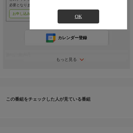
必要となります。
お申し込みはこちら
ご利用料金はこちら
OK
カレンダー登録
番組詳細内容
もっと見る
番組内容
モデル、高校生、日本人、インディーバンド、インフルエンサ
ー、現役アイドルなど多種多様な男性ミュージシャン50人が大集
合！
歌唱だけでなく楽器演奏や客の煽り、ピック投げなどアイドルサ
バイバルとはまた違ったパフォーマンスが、見る者の心を奪うこ
この番組をチェックした人が見ている番組
と間違いなし！
世界中のファンによって選ばれる新たなグローバルバンド誕生の
瞬間をお見逃しなく！