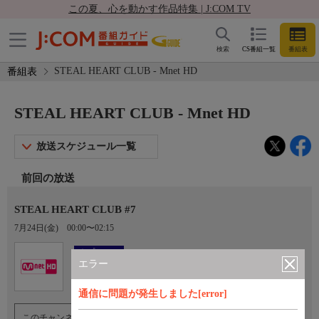
この夏、心を動かす作品特集 | J:COM TV
検索
CS番組一覧
番組表
STEAL HEART CLUB - Mnet HD
番組表
STEAL HEART CLUB - Mnet HD
放送スケジュール一覧
前回の放送
STEAL HEART CLUB #7
7月24日(金)
00:00〜02:15
Ch.759
オプション
Mnet HD
エラー
通信に問題が発生しました[error]
このチャンネルのご視聴には、オプションチャンネル(有料)のご契約が