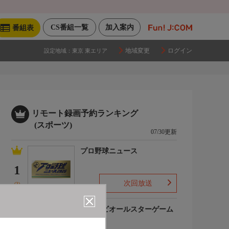
CS番組一覧
加入案内
番組表
地域変更
ログイン
設定地域：
東京 東エリア
リモート録画予約ランキング
(スポーツ)
07/30更新
プロ野球ニュース
1
次回放送
(3)
マイナビオールスターゲーム
2026
2