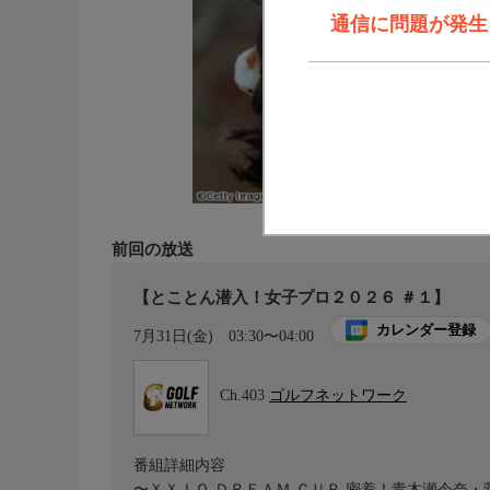
通信に問題が発生しま
前回の放送
【とことん潜入！女子プロ２０２６ ＃１】
カレンダー登録
7月31日(金)
03:30〜04:00
Ch.403
ゴルフネットワーク
番組詳細内容
〜ＸＸＩＯ ＤＲＥＡＭ ＣＵＰ 密着！青木瀬令奈・