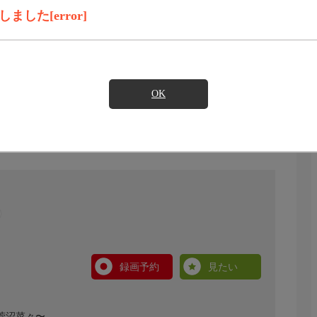
した[error]
OK
録画予約
見たい
菅沼菜々〜