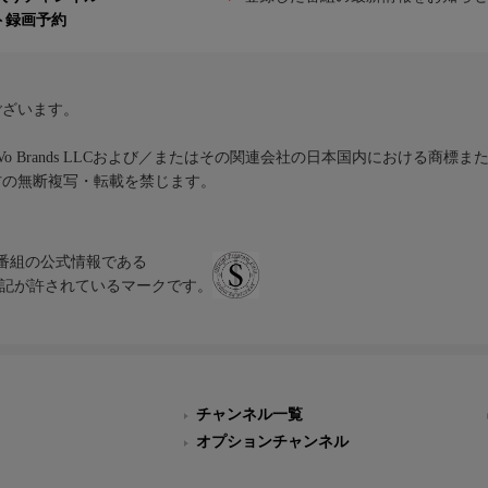
ト録画予約
ございます。
iVo Brands LLCおよび／またはその関連会社の日本国内における商標
材の無断複写・転載を禁じます。
、テレビ番組の公式情報である
スにのみ表記が許されているマークです。
チャンネル一覧
オプションチャンネル