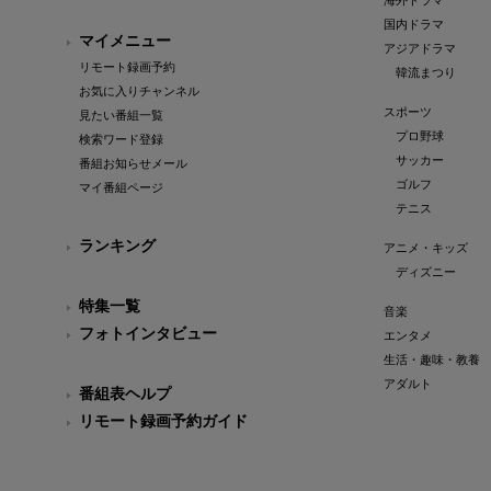
海外ドラマ
国内ドラマ
マイメニュー
アジアドラマ
リモート録画予約
韓流まつり
お気に入りチャンネル
スポーツ
見たい番組一覧
プロ野球
検索ワード登録
サッカー
番組お知らせメール
ゴルフ
マイ番組ページ
テニス
ランキング
アニメ・キッズ
ディズニー
特集一覧
音楽
フォトインタビュー
エンタメ
生活・趣味・教養
アダルト
番組表ヘルプ
リモート録画予約ガイド