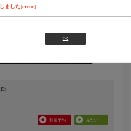
した[error]
OK
日)
録画予約
見たい