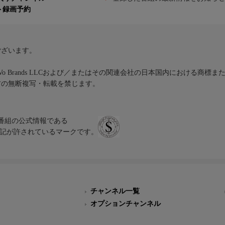
ト録画予約
ございます。
iVo Brands LLCおよび／またはその関連会社の日本国内における商標
材の無断複写・転載を禁じます。
、テレビ番組の公式情報である
スにのみ表記が許されているマークです。
チャンネル一覧
オプションチャンネル