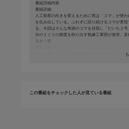
番組詳細内容
番組詳細
人工衛星の向きを変えるために実は「コマ」が使わ
を生み出している。ぶれずに回り続けるコマが実現
る。今回はそんな奇跡のコマを目指し「だいち２号
分の１ミリの精度を削り出す熟練工軍団が激突。直
るか！司
番組詳細
会：千原ジュニア、池田伸子（NHKアナウンサー）
この番組をチェックした人が見ている番組