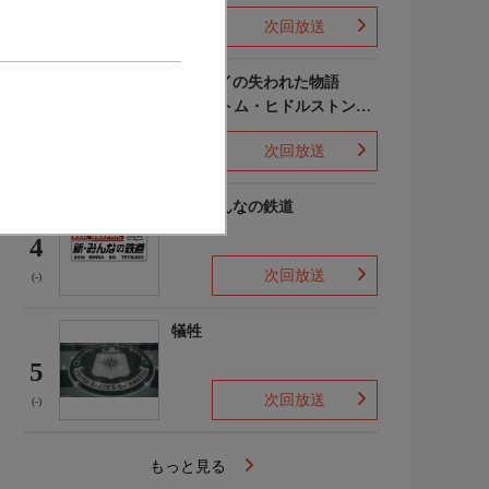
次回放送
(-)
ポンペイの失われた物語
WITH トム・ヒドルストン
3
声:平川大輔
次回放送
(-)
新・みんなの鉄道
4
次回放送
(-)
犠牲
5
次回放送
(-)
もっと見る