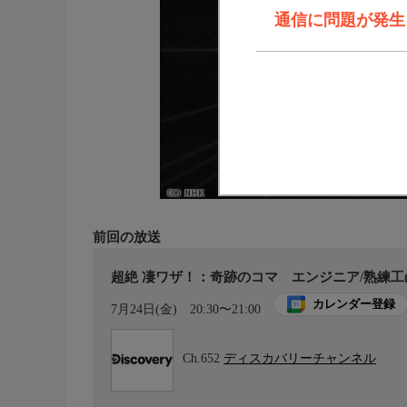
通信に問題が発生しま
前回の放送
超絶 凄ワザ！：奇跡のコマ エンジニア/熟練工(
カレンダー登録
7月24日(金)
20:30〜21:00
Ch.652
ディスカバリーチャンネル