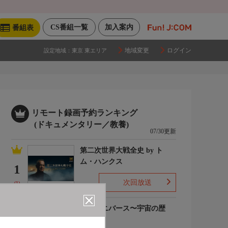
CS番組一覧
加入案内
番組表
地域変更
ログイン
設定地域：
東京 東エリア
リモート録画予約ランキング
(ドキュメンタリー／教養)
07/30更新
第二次世界大戦全史 by ト
ム・ハンクス
1
次回放送
(1)
ザ・ユニバース〜宇宙の歴
史〜S6
2