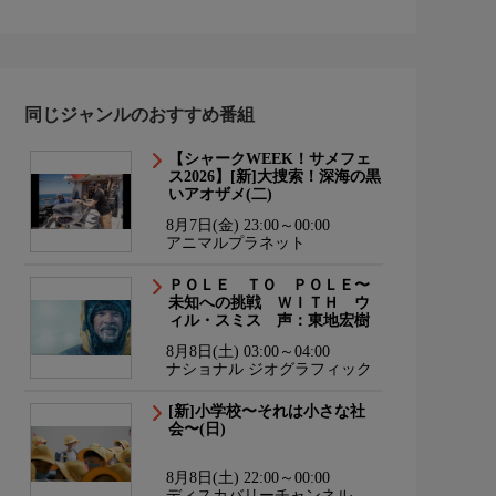
同じジャンルのおすすめ番組
【シャークWEEK！サメフェ
ス2026】[新]大捜索！深海の黒
いアオザメ(二)
8月7日(金) 23:00～00:00
アニマルプラネット
ＰＯＬＥ ＴＯ ＰＯＬＥ〜
未知への挑戦 ＷＩＴＨ ウ
ィル・スミス 声：東地宏樹
8月8日(土) 03:00～04:00
ナショナル ジオグラフィック
[新]小学校〜それは小さな社
会〜(日)
8月8日(土) 22:00～00:00
ディスカバリーチャンネル