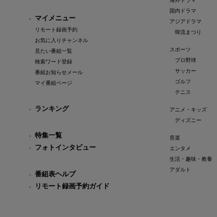
海外ドラマ
国内ドラマ
マイメニュー
アジアドラマ
リモート録画予約
韓流まつり
お気に入りチャンネル
スポーツ
見たい番組一覧
プロ野球
検索ワード登録
サッカー
番組お知らせメール
ゴルフ
マイ番組ページ
テニス
ランキング
アニメ・キッズ
ディズニー
特集一覧
音楽
フォトインタビュー
エンタメ
生活・趣味・教養
アダルト
番組表ヘルプ
リモート録画予約ガイド