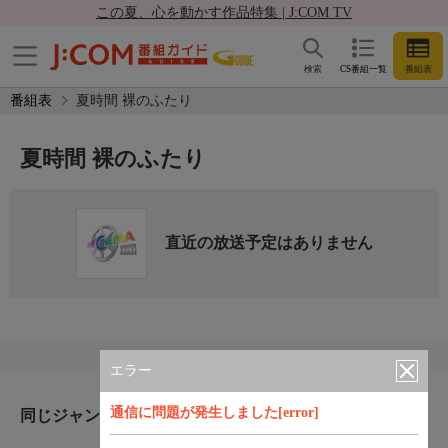
この夏、心を動かす作品特集 | J:COM TV
検索
CS番組一覧
番組表
番組表
夏時間 裸のふたり
夏時間 裸のふたり
直近の放送予定はありません
エラー
通信に問題が発生しました[error]
同じジャンルのおすすめ番組