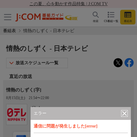
この夏、心を動かす作品特集 | J:COM TV
検索
CS番組一覧
番組表
番組表
情熱のしずく - 日本テレビ
情熱のしずく - 日本テレビ
放送スケジュール一覧
直近の放送
情熱のしずく[字]
8月15日(土)
21:54〜22:00
Ch.4
日本テレビ
エラー
通信に問題が発生しました[error]