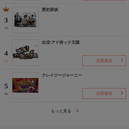
歴史探偵
3
(4)
出没!アド街ック天国
4
次回放送
(3)
クレイジージャーニー
5
次回放送
(9)
もっと見る