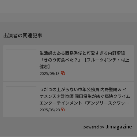
出演者の関連記事
生活感のある西島秀俊と可愛すぎる内野聖陽
「きのう何食べた？」【フルーツポンチ・村上
健志】
2025/09/13
うだつの上がらない中年公務員 内野聖陽＆ イ
ケメン天才詐欺師 岡田将生が紡ぐ痛快クライム
エンターテインメント『アングリースクワッド
公務員と7人の詐欺師』
2025/05/28
J:magazine!
powered by