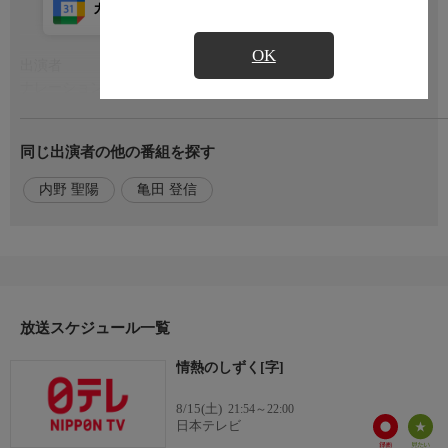
カレンダー登録
アプリ視聴
放送前
OK
出演者
もっと見る
ナレーション 内野 聖陽
番組内容
同じ出演者の他の番組を探す
ラベルライター 亀田 登信
内野 聖陽
亀田 登信
放送スケジュール一覧
情熱のしずく[字]
8/15(土)
21:54～22:00
日本テレビ