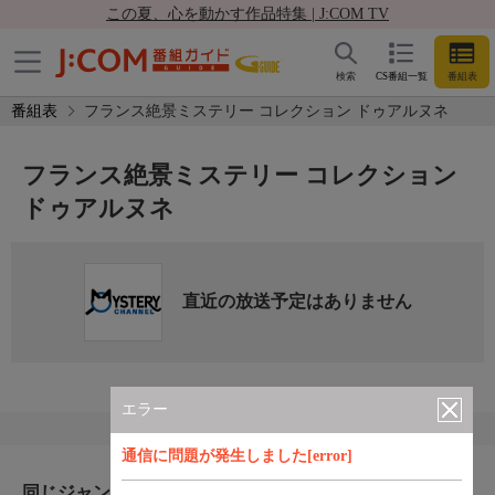
この夏、心を動かす作品特集 | J:COM TV
検索
CS番組一覧
番組表
番組表
フランス絶景ミステリー コレクション ドゥアルヌネ
フランス絶景ミステリー コレクション
ドゥアルヌネ
直近の放送予定はありません
エラー
通信に問題が発生しました[error]
同じジャンルのおすすめ番組