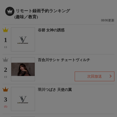
リモート録画予約ランキング
(趣味／教育)
08/06更新
谷碧 女神の誘惑
1
(-)
百合川サシャ チェートヴィルチ
2
次回放送
(-)
羽川つばさ 天使の翼
3
(1)