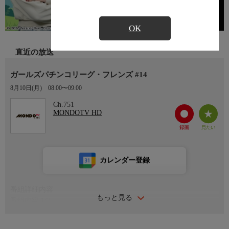
OK
直近の放送
ガールズパチンコリーグ・フレンズ #14
8月10日(月)
08:00〜09:00
Ch.751
MONDOTV HD
カレンダー登録
番組詳細内容
もっと見る
番組内容 1/2
パチンコ界の人気、実力共に兼ね備えた女性ライターがリーグ戦
で対決。収支によるポイントのほか、カードを引いて決まるボー