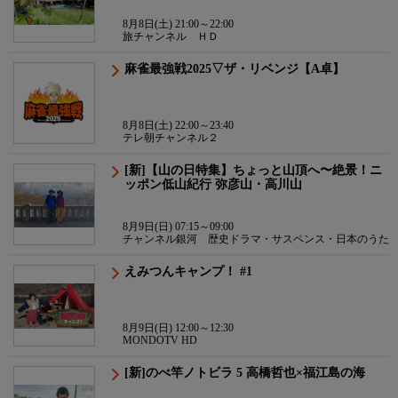
8月8日(土) 21:00～22:00
旅チャンネル ＨＤ
麻雀最強戦2025▽ザ・リベンジ【A卓】
8月8日(土) 22:00～23:40
テレ朝チャンネル２
[新]【山の日特集】ちょっと山頂へ〜絶景！ニ
ッポン低山紀行 弥彦山・高川山
8月9日(日) 07:15～09:00
チャンネル銀河 歴史ドラマ・サスペンス・日本のうた
えみつんキャンプ！ #1
8月9日(日) 12:00～12:30
MONDOTV HD
[新]のべ竿ノトビラ 5 高橋哲也×福江島の海