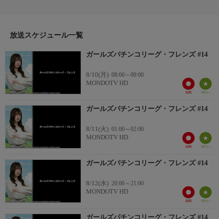
ナスポイントで競う。
出演者：アスカ・かおりっきぃ☆・工藤らぎ・ヒラヤマン・政重
放送スケジュール一覧
ゆうき・道井悠・湯川舞
ガールズパチンコリーグ・フレンズ #14
＃１４ 政重ゆうきＶＳかおりっきぃ☆
番組内容 2/2
8/10(月)
08:00～09:00
リーグ第１４戦は政重ゆうきＶＳかおりっきぃ☆の対戦。
MONDOTV HD
１００回転以内に大当たりのボーナスカードを引いた政重ゆうき
は、Ｐアズールレーン異次元トリガー７９Ｖｅｒ．を選択。
ガールズパチンコリーグ・フレンズ #14
３機種で大当たりのボーナスカードを引いたかおりっきぃ☆、ｅ
リコリス・リコイルから実戦スタート。
8/11(火)
01:00～02:00
MONDOTV HD
ガールズパチンコリーグ・フレンズ #14
8/12(水)
20:00～21:00
MONDOTV HD
ガールズパチンコリーグ・フレンズ #14