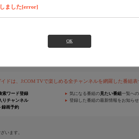
した[error]
OK
組ガイドは、J:COM TVで楽しめる全チャンネルを網羅した番組
検索ワード登録
気になる番組の
見たい番組
一覧への
入りチャンネル
登録した番組の最新情報をお知らせ
ト録画予約
ございます。