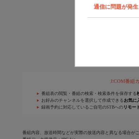
通信に問題が発生しま
J:COM番
番組表の閲覧・番組の検索・検索条件を保存する
お好みのチャンネルを選択して作成できる
お気に
録画予約に対応しているご自宅のSTBへの
リモー
番組内容、放送時間などが実際の放送内容と異なる場合が