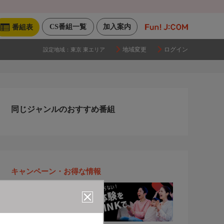
CS番組一覧
加入案内
番組表
地域変更
ログイン
設定地域：
東京 東エリア
同じジャンルのおすすめ番組
キャンペーン・お得な情報