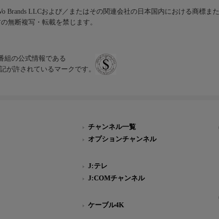
iVo Brands LLCおよび／またはその関連会社の日本国内における商標
材の無断複写・転載を禁じます。
、テレビ番組の公式情報である
スにのみ表記が許されているマークです。
チャンネル一覧
オプションチャンネル
J:テレ
J:COMチャンネル
ケーブル4K