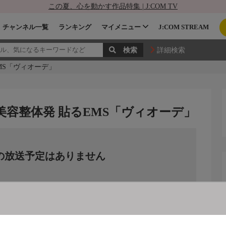
この夏、心を動かす作品特集 | J:COM TV
チャンネル一覧
ランキング
マイメニュー
J:COM STREAM
詳細検索
MS「ヴィオーデ」
美容整体発 貼るEMS「ヴィオーデ」
の放送予定はありません