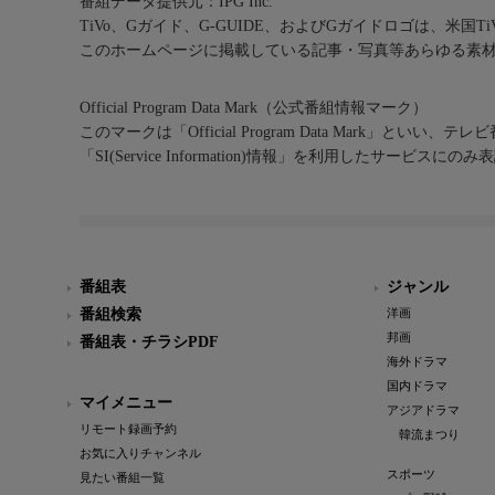
番組データ提供元：IPG Inc.
TiVo、Gガイド、G-GUIDE、およびGガイドロゴは、米国T
このホームページに掲載している記事・写真等あらゆる素
Official Program Data Mark（公式番組情報マーク）
このマークは「Official Program Data Mark」といい
「SI(Service Information)情報」を利用したサービ
番組表
ジャンル
番組検索
洋画
邦画
番組表・チラシPDF
海外ドラマ
国内ドラマ
マイメニュー
アジアドラマ
リモート録画予約
韓流まつり
お気に入りチャンネル
スポーツ
見たい番組一覧