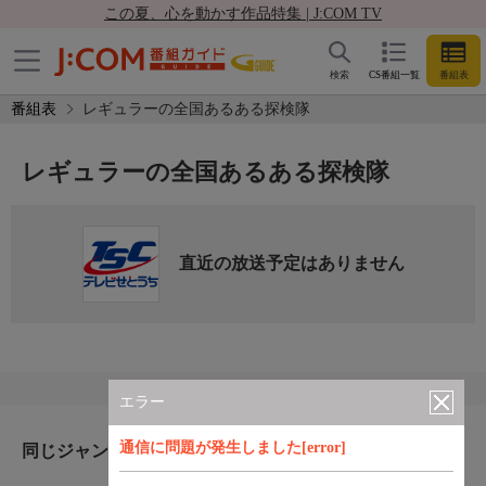
この夏、心を動かす作品特集 | J:COM TV
検索
CS番組一覧
番組表
番組表
レギュラーの全国あるある探検隊
レギュラーの全国あるある探検隊
直近の放送予定はありません
エラー
通信に問題が発生しました[error]
同じジャンルのおすすめ番組