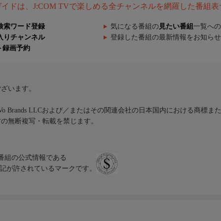
組ガイドは、J:COM TVで楽しめる全チャンネルを網羅した番組
検索ワード登録
気になる番組の
見たい番組
一覧への
入りチャンネル
登録した番組の最新情報をお知らせ
ト録画予約
ございます。
iVo Brands LLCおよび／またはその関連会社の日本国内における商標
材の無断複写・転載を禁じます。
、テレビ番組の公式情報である
スにのみ表記が許されているマークです。