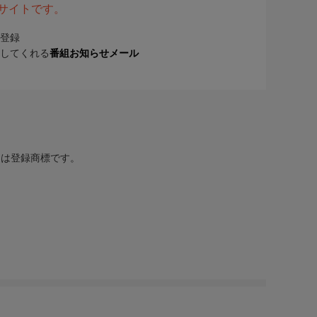
表サイトです。
登録
してくれる
番組お知らせメール
または登録商標です。