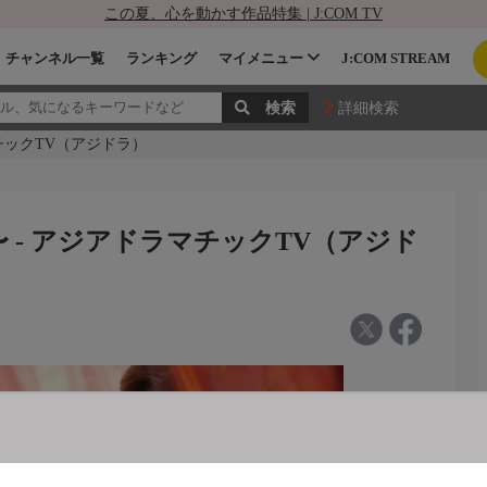
この夏、心を動かす作品特集 | J:COM TV
チャンネル一覧
ランキング
マイメニュー
J:COM STREAM
詳細検索
チックTV（アジドラ）
 - アジアドラマチックTV（アジド