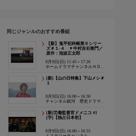
同じジャンルのおすすめ番組
【新】鬼平犯科帳第６シリー
ズ＃１-４ ▼中村吉右衛門／
原作：池波正太郎
8月9日(日) 11:45～17:26
ホームドラマチャンネルＨＤ
韓流・時代劇・国内ドラマ
[新]【山の日特集】下山メシ＃
１
8月9日(日) 16:00～16:30
チャンネル銀河 歴史ドラマ・
サスペンス・日本のうた
[新]労働監督官ドメニコ #1
[字]【独占日本初】
8月9日(日) 16:00～16:55
ミステリーチャンネル