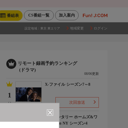
CS番組一覧
加入案内
番組表
地域変更
ログイン
設定地域：
東京 東エリア
リモート録画予約ランキング
(ドラマ)
08/06更新
X-ファイル シーズン7～8
1
次回放送
(-)
エレメンタリー ホームズ&ワ
トソン in NY シーズン4
2