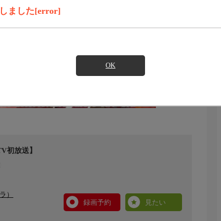
した[error]
OK
TV初放送】
ドラ）
録画予約
見たい