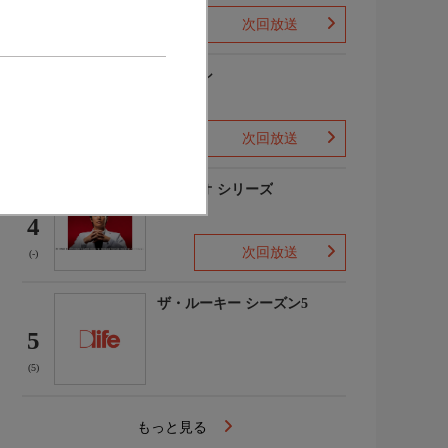
次回放送
(1)
下山メシ
3
次回放送
(-)
ガリレオ シリーズ
4
次回放送
(-)
ザ・ルーキー シーズン5
5
(5)
もっと見る