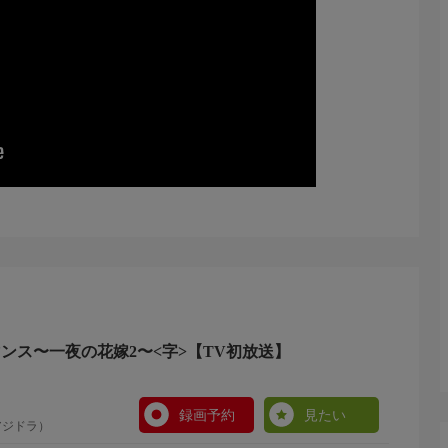
ロマンス〜一夜の花嫁2〜<字>【TV初放送】
録画予約
見たい
アジドラ）