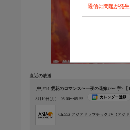
通信に問題が発生しま
直近の放送
[中]#14 雲花のロマンス〜一夜の花嫁2〜<字>【
カレンダー登録
8月10日(月)
05:00〜05:55
Ch.552
アジアドラマチックTV（アジ