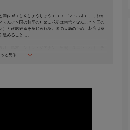
と秦尚城＜しんしょうじょう＞（ユエン・ハオ）。これか
＜てんそ＞国の和平のために花溶は南荒＜なんこう＞国の
ン）と政略結婚を命じられる。国の大局のため、花溶は秦
を進めることに。
イタオ 脚本：シオン・ジアナン 出演：ユエン・ハオ、チ
シン
もっと見る