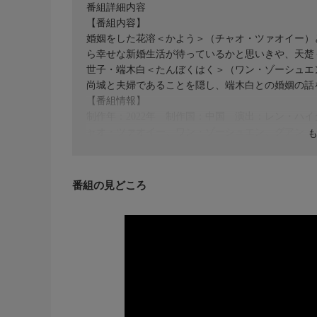
番組詳細内容
【番組内容】
婚姻をした花溶＜かよう＞（チャオ・ツァオイー）
ら幸せな新婚生活が待っているかと思いきや、天楚
世子・端木白＜たんぼくはく＞（ワン・ゾーシュエ
尚城と夫婦であることを隠し、端木白との婚姻の話
【番組情報】
制作年：2022年 制作国：中国 演出：レン・ハ
ャオ・ツァオイー、ワン・ゾーシュエン、グアン・
番組の見どころ