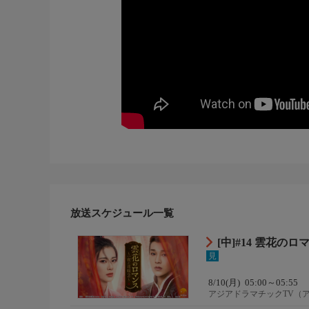
放送スケジュール一覧
[中]#14 雲花の
見
8/10(月)
05:00～05:55
アジアドラマチックTV（