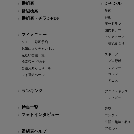
番組表
ジャンル
番組検索
洋画
邦画
番組表・チラシPDF
海外ドラマ
国内ドラマ
マイメニュー
アジアドラマ
リモート録画予約
韓流まつり
お気に入りチャンネル
スポーツ
見たい番組一覧
プロ野球
検索ワード登録
サッカー
番組お知らせメール
ゴルフ
マイ番組ページ
テニス
ランキング
アニメ・キッズ
ディズニー
特集一覧
音楽
フォトインタビュー
エンタメ
生活・趣味・教養
アダルト
番組表ヘルプ