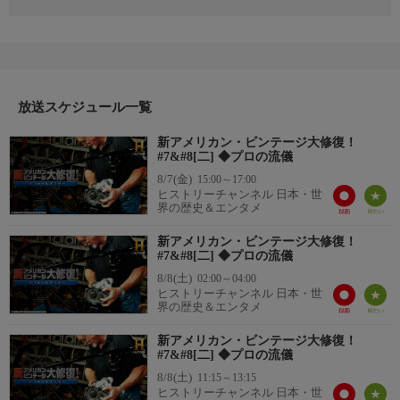
『#7 レトロな電気自動車の充電スタンド』
ボディはピーターセン自動車博物館から新たに、1914年製GEの
車の充電器の修復依頼を受ける。初めて修理するものに興味津々
のスタッフたち。こだわり派のボディは、博物館から頼まれても
いない水銀整流器の復元に着手すべく、ガラス職人のジムにガラ
ス管の作成を依頼する。
放送スケジュール一覧
番組内容
新アメリカン・ビンテージ大修復！
『#8 1964年式 フォード ファルコン』
#7&#8[二] ◆プロの流儀
アンディは親しい友人から1960年代点火プラグ専用クリーナー
8/7(金)
15:00～17:00
を、音楽プレーヤーに変身させて欲しいと依頼される。一方ステ
ヒストリーチャンネル 日本・世
ィーヴは、ボロボロだった1964年式フォード車「ファルコン」
界の歴史＆エンタメ
を、装飾用の芸術作品に変身させるための制作に取りかかる。依
新アメリカン・ビンテージ大修復！
頼者の思い出の車は、どんな変貌を遂げるのか？
#7&#8[二] ◆プロの流儀
8/8(土)
02:00～04:00
ヒストリーチャンネル 日本・世
界の歴史＆エンタメ
新アメリカン・ビンテージ大修復！
#7&#8[二] ◆プロの流儀
8/8(土)
11:15～13:15
ヒストリーチャンネル 日本・世