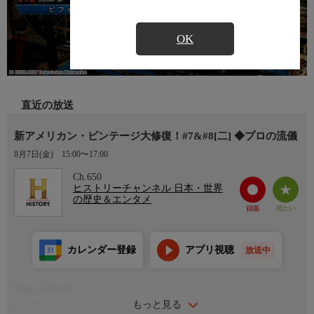
OK
直近の放送
新アメリカン・ビンテージ大修復！#7&#8[二] ◆プロの流儀
8月7日(金)
15:00〜17:00
Ch.650
ヒストリーチャンネル 日本・世界
の歴史＆エンタメ
カレンダー登録
アプリ視聴
放送中
番組詳細内容
もっと見る
番組内容