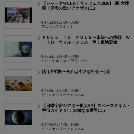
【シャークWEEK！サメフェス2026】[新]大捜
索！深海の黒いアオザメ(二)
8月7日(金) 23:00～00:00
アニマルプラネット
ＰＯＬＥ ＴＯ ＰＯＬＥ〜未知への挑戦 Ｗ
ＩＴＨ ウィル・スミス 声：東地宏樹
8月8日(土) 03:00～04:00
ナショナル ジオグラフィック
[新]小学校〜それは小さな社会〜(日)
8月8日(土) 22:00～00:00
ディスカバリーチャンネル
【日曜宇宙シアター拡大SP】スペースタイム・
宇宙ガイド S4：未知なる世界(二)
8月9日(日) 15:00～16:00
ディスカバリーチャンネル