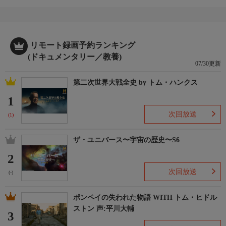
リモート録画予約ランキング
(ドキュメンタリー／教養)
07/30更新
第二次世界大戦全史 by トム・ハンクス
1
次回放送
(1)
ザ・ユニバース〜宇宙の歴史〜S6
2
次回放送
(-)
ポンペイの失われた物語 WITH トム・ヒドル
ストン 声:平川大輔
3