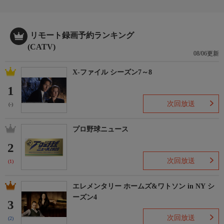
リモート録画予約ランキング
(CATV)
08/06更新
X-ファイル シーズン7～8
1
次回放送
(-)
プロ野球ニュース
2
次回放送
(1)
エレメンタリー ホームズ&ワトソン in NY シ
ーズン4
3
次回放送
(2)