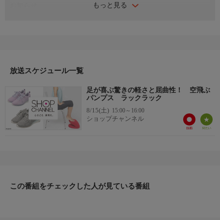
もっと見る
お知らせ
日本初のショッピング専門チャンネルとして1996年にスタート。
ファッション、ビューティー、ホームグッズ、グルメなど、バイ
ヤーが厳選した商品を24時間ご紹介。世界中の逸品に出会う喜び
を生放送ならではの臨場感と一緒にお楽しみください。
＊ライブ放送につき、番組および商品内容に変更が生じる場合も
放送スケジュール一覧
ございます。
足が喜ぶ驚きの軽さと屈曲性！ 空飛ぶ
ＨＰ：https://www.shopch.jp
パンプス ラックラック
8/15(土)
15:00～16:00
ショップチャンネル
この番組をチェックした人が見ている番組