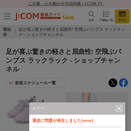
この夏、心を動かす作品特集 | J:COM TV
検索
CS番組一覧
番組表
番組
足が喜ぶ驚きの軽さと屈曲性! 空飛ぶパンプス ラックラッ
表
ク - ショップチャンネル
足が喜ぶ驚きの軽さと屈曲性! 空飛ぶパ
ンプス ラックラック - ショップチャン
ネル
放送スケジュール一覧
エラー
通信に問題が発生しました[error]