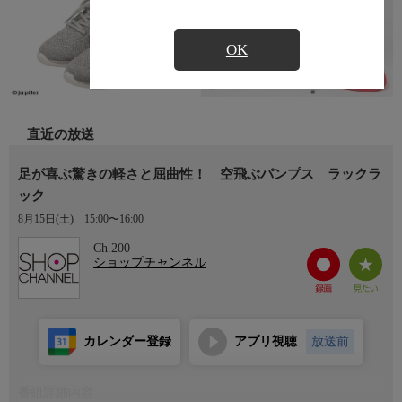
OK
直近の放送
足が喜ぶ驚きの軽さと屈曲性！ 空飛ぶパンプス ラックラ
ック
8月15日(土)
15:00〜16:00
Ch.200
ショップチャンネル
カレンダー登録
アプリ視聴
放送前
番組詳細内容