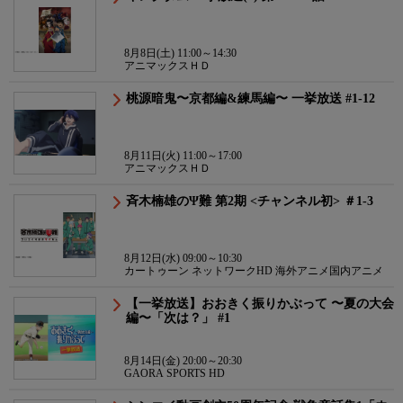
8月8日(土) 11:00～14:30
アニマックスＨＤ
桃源暗鬼〜京都編&練馬編〜 一挙放送 #1-12
8月11日(火) 11:00～17:00
アニマックスＨＤ
斉木楠雄のΨ難 第2期 <チャンネル初> ＃1-3
8月12日(水) 09:00～10:30
カートゥーン ネットワークHD 海外アニメ国内アニメ
【一挙放送】おおきく振りかぶって 〜夏の大会
編〜「次は？」 #1
8月14日(金) 20:00～20:30
GAORA SPORTS HD