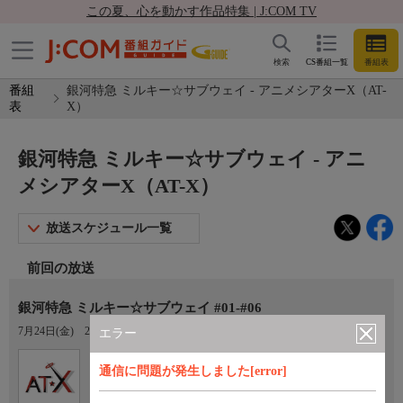
この夏、心を動かす作品特集 | J:COM TV
検索
CS番組一覧
番組表
番組
銀河特急 ミルキー☆サブウェイ - アニメシアターX（AT-
表
X）
銀河特急 ミルキー☆サブウェイ - アニ
メシアターX（AT-X）
放送スケジュール一覧
前回の放送
銀河特急 ミルキー☆サブウェイ #01-#06
7月24日(金)
20:00〜20:30
エラー
Ch.605
オプション
通信に問題が発生しました[error]
アニメシアターX（AT-X）