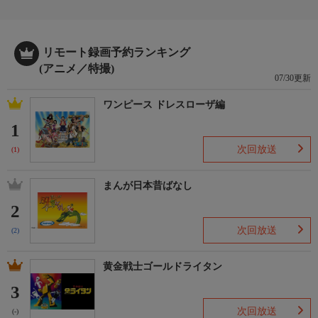
マキナ：永瀬アンナ
リョーコ：小松未可子
アカネ：金元寿子
リモート録画予約ランキング
カナタ：小市眞琴
(アニメ／特撮)
カート：内山昂輝
07/30更新
マックス：山谷祥生
ワンピース ドレスローザ編
O.T.A.M.（オータム）：藤原由林
1
次回放送
(1)
まんが日本昔ばなし
2
次回放送
(2)
黄金戦士ゴールドライタン
3
次回放送
(-)