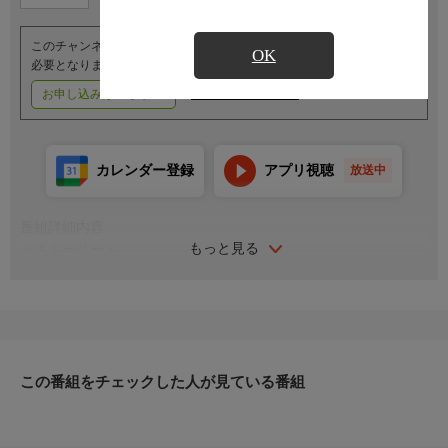
このチャンネルのご視聴には、オプションチャンネル(有料)のご契約が
OK
必要となります。
お申し込みはこちら
ご利用料金はこちら
カレンダー登録
アプリ視聴
放送中
番組詳細内容
もっと見る
＜ストーリー＞
銀河道路交通法違反で逮捕された強化人間のチハルとサイボーグ
のマキナ。同じタイミングで警察に捕まったアカネとカナタ、カ
ートとマックスらクセのあるコンビを集め、警察官リョーコが全
員に課したのは、奉仕活動として惑星間走行列車・通称“ミルキ
ー☆サブウェイ”の清掃をすること。簡単な任務だったはずが、
突如暴走し始める列車！車内で慌てふためくメンバーたちは、や
この番組をチェックした人が見ている番組
がて大事件に巻き込まれていってしまう！
＜キャスト＞
チハル：寺澤百花