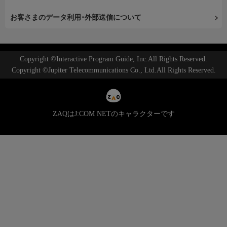
お客さまのデータ利用･外部送信について
Copyright ©Interactive Program Guide, Inc.All Rights Reserved.
Copyright ©Jupiter Telecommunications Co., Ltd.All Rights Reserved.
ZAQはJ:COM NETのキャラクターです