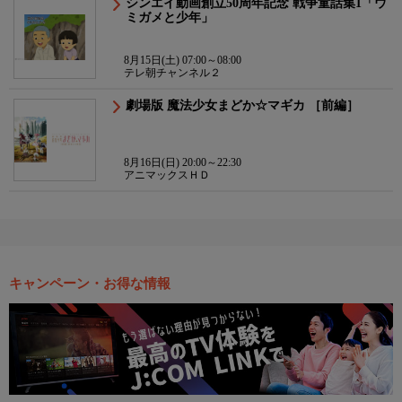
シンエイ動画創立50周年記念 戦争童話集1「ウ
ミガメと少年」
8月15日(土) 07:00～08:00
テレ朝チャンネル２
劇場版 魔法少女まどか☆マギカ ［前編］
8月16日(日) 20:00～22:30
アニマックスＨＤ
キャンペーン・お得な情報