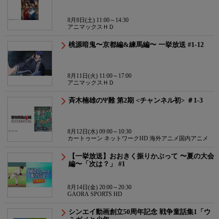
8月8日(土) 11:00～14:30
アニマックスＨＤ
桃源暗鬼〜京都編&練馬編〜 一挙放送 #1-12
8月11日(火) 11:00～17:00
アニマックスＨＤ
斉木楠雄のΨ難 第2期 <チャンネル初> ＃1-3
8月12日(水) 09:00～10:30
カートゥーン ネットワークHD 海外アニメ国内アニメ
【一挙放送】おおきく振りかぶって 〜夏の大会
編〜「次は？」 #1
8月14日(金) 20:00～20:30
GAORA SPORTS HD
シンエイ動画創立50周年記念 戦争童話集1「ウ