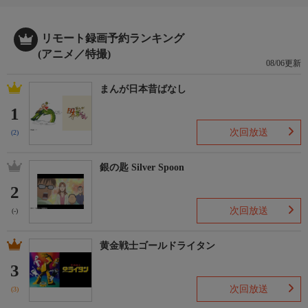
う）：武内駿輔／出瀬潔（しゅっせ・きよし）：松岡禎丞／大間
仁（だいま・じん）：小林千晃／物星大（ものほし・だい）：戸
谷菊之介／河川唯（かわ・ゆい）：白石晴香／宇留千絵（うる・
リモート録画予約ランキング
ちえ）：長谷川育美／似蛭田妖（にひるだ・よう）：岡本信彦／
(アニメ／特撮)
雲童塊（うんどう・かい）：小林裕介／天野邪子（あまの・じゃ
08/06更新
こ）：M・A・O／切出翔（きれいで・しょう）：佐久間大介
まんが日本昔ばなし
＜キャスト2＞
1
次回放送
(2)
番組詳細内容2
春曲鈍（はるまげ・どん）：鳥海浩輔／伊狩増代（いかり・ます
銀の匙 Silver Spoon
よ）：日笠陽子／若人蘭（わかと・らん）：堀江由衣／石砂拓真
（せっさ・たくま）：小西克幸／色音好（いろおと・こう）：速
2
水奨／事代作吾（じだい・さくご）：杉田智和／真実一郎（しん
次回放送
(-)
じつ・いちろう）：今井文也／二階胴面一（にかいどう・めんい
ち）：榎木淳弥／織田魔利（おだ・まり）：愛美／物月珠美（も
のづき・たまみ）：石川由依
黄金戦士ゴールドライタン
＜キャスト3＞
3
一堂啄石（いちどう・たくせき）：上田燿司／一堂霧（いちど
次回放送
う・きり）：中村カンナ／一堂ラッシー（いちどう・ラッシ
(3)
ー）：岡田雄樹