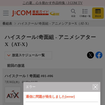
この夏、心を動かす作品特集 | J:COM TV
検索
CS番組一覧
番組表
番組表
ハイスクール!奇面組 - アニメシアターX（AT-X）
ハイスクール!奇面組 - アニメシアター
X（AT-X）
放送スケジュール一覧
前回の放送
ハイスクール！奇面組 #01-#06
7月30日(木)
01:00〜04:00
エラー
Ch.605
オプション
アニメシアターX（AT-X）
通信に問題が発生しました[error]