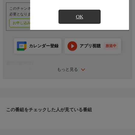
このチャンネルのご視聴には、オプションチャンネル(有料)のご契約が
必要となります。
OK
お申し込みはこちら
ご利用料金はこちら
カレンダー登録
アプリ視聴
放送中
番組詳細内容1
もっと見る
＜ストーリー＞
一応中学に通う一堂零、冷越豪、出瀬潔、大間仁、物星大の5人
は、中学で留年するなど、それぞれが個性豊かでハチャメチャな
性格をしており、周りからは名物集団“奇面組”として一目を置か
れていた。転校生の河川唯はクラスメイトの宇留千絵と共
に、“奇面組”の姿を目撃し、気になる存在として彼らと行動を共
にするようになる。出会いからあっという間に時は流れ、彼らは
この番組をチェックした人が見ている番組
新しい春を迎え―――。
＜キャスト1＞
一堂零（いちどう・れい）：関智一／冷越豪（れいえつ・ご