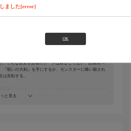
録画予約
見たい
した[error]
)のご契約が必要となります。
OK
り勇者パーティに選ばれてしまったフラム。唯一持ってい
だけ。そんな彼女を賢者のジーンは疎ましく思い、奴隷商へ
。『呪いの大剣』を手にするか、モンスターに喰い殺され
生は反転する。
美来／セーラ・アンビレン：Machico／キリル・スウィー
エターナ・リンバウ：久野美咲／ガディオ・ラスカット：黒
もっと見る
イナス・レディアンツ：小笠原 仁／デイン・フィニアース：
ーション：井上喜久子