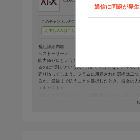
Ch.605
アニメシアターX（AT-X）
通信に問題が発生しま
このチャンネルのご視聴には、オプションチャンネル(有料
お申し込みはこちら
ご利用料金はこちら
番組詳細内容
＜ストーリー＞
能力値ゼロという身でありながら、神のお告げによ
るのは“反転”という未だ詳細が分からないスキル
売り払ってしまう。フラムに用意された選択は二つ
るか。最後まで抗うことを選択したとき、彼女の人
＜キャスト＞
フラム・アプリコット：七瀬彩夏／ミルキット：伊藤
チカ：仮屋美希／ジーン・インテージ：保村 真／
田崇矢／マリア・アフェンジェンス：遠藤 綾／ラ
森田成一／イーラ・ジェリシン：井上ほの花／ナレ