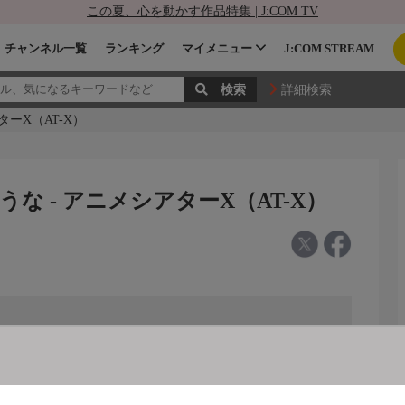
この夏、心を動かす作品特集 | J:COM TV
チャンネル一覧
ランキング
マイメニュー
J:COM STREAM
詳細検索
ーX（AT-X）
 - アニメシアターX（AT-X）