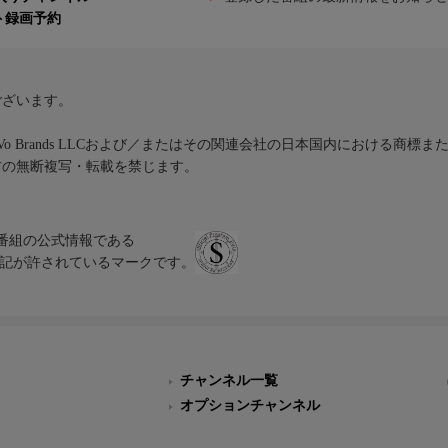
ト録画予約
ございます。
iVo Brands LLCおよび／またはその関連会社の日本国内における商標
材の無断複写・転載を禁じます。
、テレビ番組の公式情報である
スにのみ表記が許されているマークです。
チャンネル一覧
オプションチャンネル