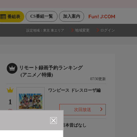
CS番組一覧
加入案内
番組表
地域変更
ログイン
設定地域：
東京 東エリア
リモート録画予約ランキング
(アニメ／特撮)
07/30更新
ワンピース ドレスローザ編
1
次回放送
(1)
まんが日本昔ばなし
2