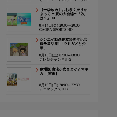
海外アニメ国内アニメ
【一挙放送】おおきく振りか
ぶって 〜夏の大会編〜「次
は？」 #1
8月14日(金) 20:00～20:30
GAORA SPORTS HD
シンエイ動画創立50周年記念
戦争童話集1「ウミガメと少
年」
8月15日(土) 07:00～08:00
テレ朝チャンネル２
劇場版 魔法少女まどか☆マギ
カ ［前編］
8月16日(日) 20:00～22:30
アニマックスＨＤ