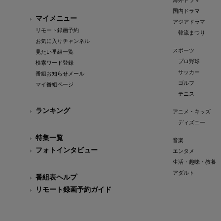
海外ドラマ
国内ドラマ
マイメニュー
アジアドラマ
リモート録画予約
韓流まつり
お気に入りチャンネル
スポーツ
見たい番組一覧
プロ野球
検索ワード登録
サッカー
番組お知らせメール
ゴルフ
マイ番組ページ
テニス
ランキング
アニメ・キッズ
ディズニー
特集一覧
音楽
フォトインタビュー
エンタメ
生活・趣味・教養
アダルト
番組表ヘルプ
リモート録画予約ガイド