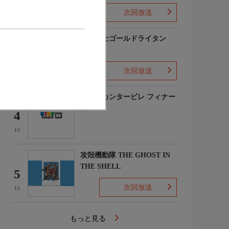
次回放送
(2)
黄金戦士ゴールドライタン
3
次回放送
(-)
のだめカンタービレ フィナー
レ
4
(-)
攻殻機動隊 THE GHOST IN
THE SHELL
5
次回放送
(-)
もっと見る