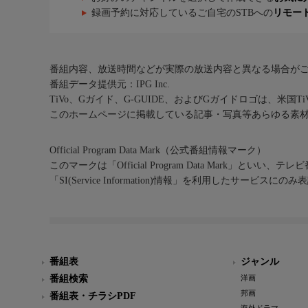
録画予約に対応しているご自宅のSTBへの
リモー
番組内容、放送時間などが実際の放送内容と異なる場合が
番組データ提供元：IPG Inc.
TiVo、Gガイド、G-GUIDE、およびGガイドロゴは、米国T
このホームページに掲載している記事・写真等あらゆる素
Official Program Data Mark（公式番組情報マーク）
このマークは「Official Program Data Mark」といい
「SI(Service Information)情報」を利用したサービ
番組表
ジャンル
番組検索
洋画
邦画
番組表・チラシPDF