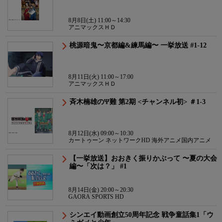
8月8日(土) 11:00～14:30
アニマックスＨＤ
桃源暗鬼〜京都編&練馬編〜 一挙放送 #1-12
8月11日(火) 11:00～17:00
アニマックスＨＤ
斉木楠雄のΨ難 第2期 <チャンネル初> ＃1-3
8月12日(水) 09:00～10:30
カートゥーン ネットワークHD 海外アニメ国内アニメ
【一挙放送】おおきく振りかぶって 〜夏の大会
編〜「次は？」 #1
8月14日(金) 20:00～20:30
GAORA SPORTS HD
シンエイ動画創立50周年記念 戦争童話集1「ウ