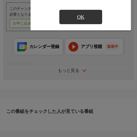
このチャンネルのご視聴には、オプションチャンネル(有料)のご契約が
必要となります。
OK
お申し込みはこちら
ご利用料金はこちら
カレンダー登録
アプリ視聴
放送中
番組詳細内容
もっと見る
＜ストーリー＞
悪の権化たる魔族たちを束ね、暴力と権力で世界を侵略していっ
た魔王アーリマン。だが、そんな魔王がなぜか突然一切の侵略行
為をやめてしまった！魔界最強の魔王が侵略をやめた理由……そ
れは！魔王の娘のドゥが優しすぎるから!!苦悩する魔王の姿に、
側近のジャヒーはドゥを立派な魔族にしてみせると決意し、様々
な試練を与えることに。だが、その試練がますますドゥの優しさ
この番組をチェックした人が見ている番組
を広げることになることをジャヒーはまだ知らない……
＜キャスト＞
ドゥ：久野美咲