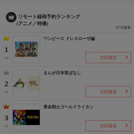
ジャヒー：大橋彩香
アーリマン：大塚明夫
ナレーション：千葉 繁
リモート録画予約ランキング
(アニメ／特撮)
07/30更新
ワンピース ドレスローザ編
1
次回放送
(1)
まんが日本昔ばなし
2
次回放送
(2)
黄金戦士ゴールドライタン
3
次回放送
(-)