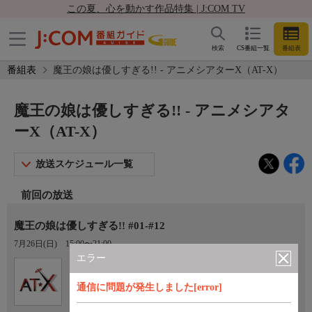
この夏、心を動かす作品特集 | J:COM TV
検索
CS番組一覧
番組表
番組表
魔王の娘は優しすぎる!! - アニメシアターX（AT-X）
魔王の娘は優しすぎる!! - アニメシアタ
ーX（AT-X）
放送スケジュール一覧
前回の放送
魔王の娘は優しすぎる!! #01-#12
7月26日(日)
15:00〜21:00
エラー
Ch.605
オプション
アニメシアターX（AT-X）
通信に問題が発生しました[error]