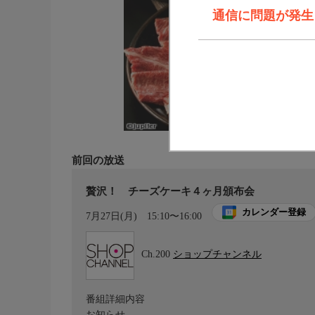
通信に問題が発生しま
前回の放送
贅沢！ チーズケーキ４ヶ月頒布会
カレンダー登録
7月27日(月)
15:10〜16:00
Ch.200
ショップチャンネル
番組詳細内容
お知らせ