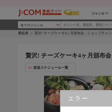
ジャンル
番組表
贅沢! チーズケーキ4ヶ月頒布会 - ショップチャ
贅沢! チーズケーキ4ヶ月頒布会
放送スケジュール一覧
エラー