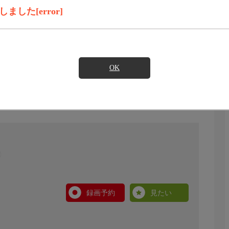
した[error]
OK
録画予約
見たい