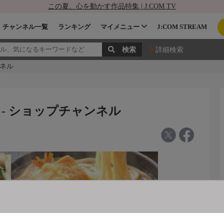
この夏、心を動かす作品特集 | J:COM TV
チャンネル一覧
ランキング
マイメニュー
J:COM STREAM
詳細検索
ンネル
 - ショップチャンネル