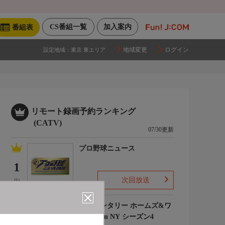
CS番組一覧
加入案内
番組表
地域変更
ログイン
設定地域：
東京 東エリア
リモート録画予約ランキング
(CATV)
07/30更新
プロ野球ニュース
1
次回放送
(5)
エレメンタリー ホームズ&ワ
トソン in NY シーズン4
2