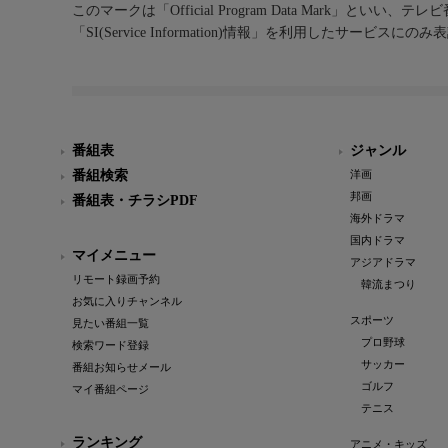
このマークは「Official Program Data Mark」といい
「SI(Service Information)情報」を利用したサービ
番組表
ジャンル
番組検索
洋画
邦画
番組表・チラシPDF
海外ドラマ
国内ドラマ
マイメニュー
アジアドラマ
リモート録画予約
韓流まつり
お気に入りチャンネル
スポーツ
見たい番組一覧
プロ野球
検索ワード登録
サッカー
番組お知らせメール
ゴルフ
マイ番組ページ
テニス
ランキング
アニメ・キッズ