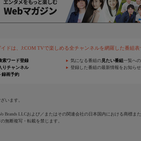
組ガイドは、J:COM TVで楽しめる全チャンネルを網羅した番組
検索ワード登録
気になる番組の
見たい番組
一覧への
入りチャンネル
登録した番組の最新情報をお知らせ
ト録画予約
ございます。
iVo Brands LLCおよび／またはその関連会社の日本国内における商標
材の無断複写・転載を禁じます。