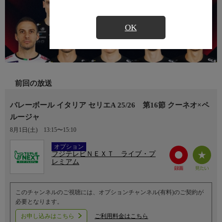
OK
前回の放送
バレーボール イタリア セリエA 25/26 第16節 クーネオ×ペ
ルージャ
8月1日(土)
13:15〜15:10
Ch.752
オプション
フジテレビＮＥＸＴ ライブ・プ
レミアム
このチャンネルのご視聴には、オプションチャンネル(有料)のご契約が
必要となります。
お申し込みはこちら
ご利用料金はこちら