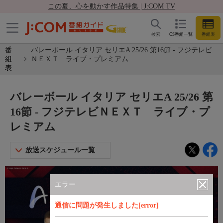
この夏、心を動かす作品特集 | J:COM TV
検索
CS番組一覧
番組表
番
バレーボール イタリア セリエA 25/26 第16節 - フジテレビ
組
ＮＥＸＴ ライブ・プレミアム
表
バレーボール イタリア セリエA 25/26 第
16節 - フジテレビＮＥＸＴ ライブ・プ
レミアム
放送スケジュール一覧
エラー
通信に問題が発生しました[error]