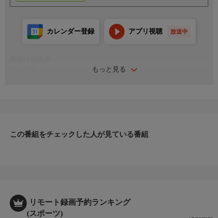
カレンダー登録
アプリ視聴
放送中
番組詳細内容
もっと見る
番組情報
バレーボール世界最高峰のリーグ「イタリア セリエA」から、日
本代表の絶対的エース・石川祐希が所属する、強豪ペルージャの
試合を再放送！
この番組をチェックした人が見ている番組
リモート録画予約ランキング
(スポーツ)