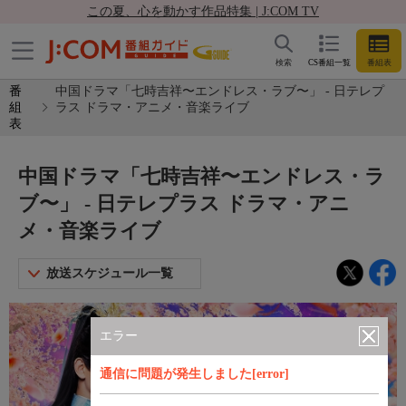
この夏、心を動かす作品特集 | J:COM TV
検索
CS番組一覧
番組表
番
中国ドラマ「七時吉祥〜エンドレス・ラブ〜」 - 日テレプ
組
ラス ドラマ・アニメ・音楽ライブ
表
中国ドラマ「七時吉祥〜エンドレス・ラ
ブ〜」 - 日テレプラス ドラマ・アニ
メ・音楽ライブ
放送スケジュール一覧
エラー
通信に問題が発生しました[error]