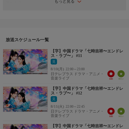
もっと見る
番組内容
天界の戦神・初空（しょこう）は３万年前、妖魔・滄海（そうか
い）と戦いこれを討ち破ったが、その時損傷し未だ癒えない元神
を治癒するため、情愛の試練を受けに下界に転生修行に行くこと
になる。男女の縁を司る姻縁閣で働く仙女・祥雲（しょううん）
は、初空のパートナーを探すことになるが、誤って自分が初空と
放送スケジュール一覧
赤い糸で結ばれてしまう。
中国配信：2023年
【字】中国ドラマ「七時吉祥〜エンドレ
ス・ラブ〜」 #11
見
8/10(月)
22:00～23:00
日テレプラス ドラマ・アニメ・
音楽ライブ
【字】中国ドラマ「七時吉祥〜エンドレ
ス・ラブ〜」 #12
見
8/11(火)
22:00～22:45
日テレプラス ドラマ・アニメ・
音楽ライブ
【字】中国ドラマ「七時吉祥〜エンドレ