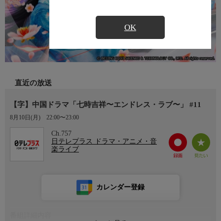
OK
直近の放送
【字】中国ドラマ「七時吉祥〜エンドレス・ラブ〜」 #11
8月10日(月)
22:00〜23:00
Ch.757
日テレプラス ドラマ・アニメ・音
楽ライブ
カレンダー登録
番組詳細内容