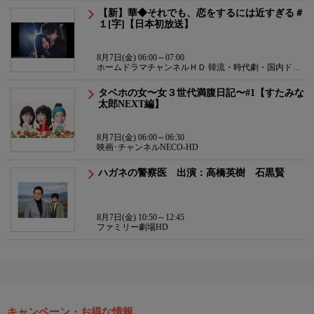
【新】華◆それでも、恋をするには近すぎる＃
１[字]【日本初放送】
8月7日(金) 06:00～07:00
ホームドラマチャンネルＨＤ 韓流・時代劇・国内ドラ
マ
タベホの女〜女３世代満腹日記〜#1【すたみな
太郎NEXT編】
8月7日(金) 06:00～06:30
映画･チャンネルNECO-HD
ハガネの警察医 出演：高橋英樹 石黒賢
8月7日(金) 10:50～12:45
ファミリー劇場HD
キャンペーン・お得な情報